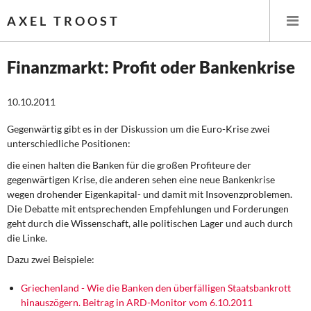
AXEL TROOST
Finanzmarkt: Profit oder Bankenkrise
Startseite
10.10.2011
Themen
Gegenwärtig gibt es in der Diskussion um die Euro-Krise zwei
unterschiedliche Positionen:
Leitlinien linker Wirtschafts- und Finanzpolitik
die einen halten die Banken für die großen Profiteure der
gegenwärtigen Krise, die anderen sehen eine neue Bankenkrise
Wirtschaftspolitik
wegen drohender Eigenkapital- und damit mit Insovenzproblemen.
Die Debatte mit entsprechenden Empfehlungen und Forderungen
geht durch die Wissenschaft, alle politischen Lager und auch durch
Steuer- und Finanzpolitik
die Linke.
Öffentliche Infrastruktur und Daseinsvorsorge
Dazu zwei Beispiele:
Eurokrise und Griechenland
Griechenland - Wie die Banken den überfälligen Staatsbankrott
hinauszögern. Beitrag in ARD-Monitor vom 6.10.2011