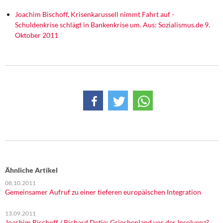
DIE LINKE
Joachim Bischoff, Krisenkarussell nimmt Fahrt auf -
Schuldenkrise schlägt in Bankenkrise um. Aus: Sozialismus.de 9.
Weitere Themen
Oktober 2011
Memo-Gruppe
Institut Solidarische Moderne
Rosa-Luxemburg-Stiftung
Über mich
Kontakt
Ähnliche Artikel
08.10.2011
Gemeinsamer Aufruf zu einer tieferen europäischen Integration
13.09.2011
Joachim Bischoff / Richard Detje: Griechenland vor der Insolvenz?