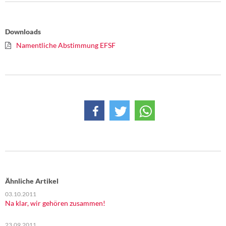
DIE LINKE
Weitere Themen
Downloads
Namentliche Abstimmung EFSF
Memo-Gruppe
Institut Solidarische Moderne
Rosa-Luxemburg-Stiftung
Über mich
Kontakt
Ähnliche Artikel
03.10.2011
Na klar, wir gehören zusammen!
23.09.2011