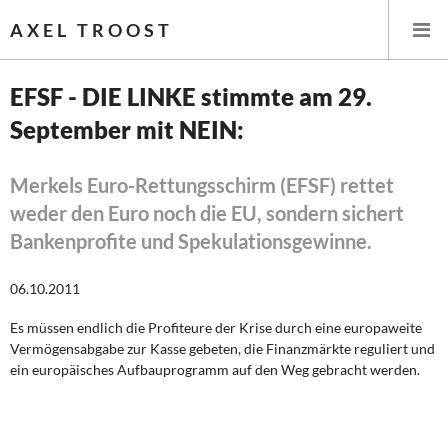
AXEL TROOST
EFSF - DIE LINKE stimmte am 29.
September mit NEIN:
Startseite
Themen
Merkels Euro-Rettungsschirm (EFSF) rettet
weder den Euro noch die EU, sondern sichert
Leitlinien linker Wirtschafts- und Finanzpolitik
Bankenprofite und Spekulationsgewinne.
Wirtschaftspolitik
06.10.2011
Steuer- und Finanzpolitik
Es müssen endlich die Profiteure der Krise durch eine europaweite
Vermögensabgabe zur Kasse gebeten, die Finanzmärkte reguliert und
Öffentliche Infrastruktur und Daseinsvorsorge
ein europäisches Aufbauprogramm auf den Weg gebracht werden.
Eurokrise und Griechenland