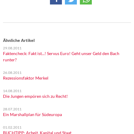
DIE LINKE
Weitere Themen
Memo-Gruppe
Ähnliche Artikel
Institut Solidarische Moderne
29.08.2011
Faktencheck: Fakt ist...! Servus Euro! Geht unser Geld den Bach
runter?
Rosa-Luxemburg-Stiftung
26.08.2011
Über mich
Rezessionsfaktor Merkel
Kontakt
14.08.2011
Die Jungen empören sich zu Recht!
28.07.2011
Ein Marshallplan für Südeuropa
01.02.2011
BUCHTIPP: Arbeit, Kapital und Staat