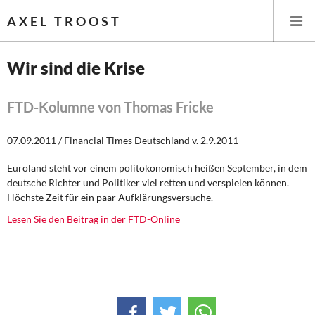
AXEL TROOST
Wir sind die Krise
Startseite
FTD-Kolumne von Thomas Fricke
Themen
07.09.2011 / Financial Times Deutschland v. 2.9.2011
Leitlinien linker Wirtschafts- und Finanzpolitik
Euroland steht vor einem politökonomisch heißen September, in dem
deutsche Richter und Politiker viel retten und verspielen können.
Wirtschaftspolitik
Höchste Zeit für ein paar Aufklärungsversuche.
Lesen Sie den Beitrag in der FTD-Online
Steuer- und Finanzpolitik
Öffentliche Infrastruktur und Daseinsvorsorge
Eurokrise und Griechenland