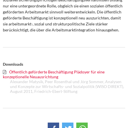
DIE LINKE
nur eine untergeordnete Rolle, obgleich sie einen sozialen öffentlich
geförderten Arbeitsmarkt sinnvoll weiterentwickeln. Die öffentlich
Weitere Themen
geförderte Beschäftigung ist konzeptionell neu auszurichten, damit
sie arbeitsmarkt-, sozial und strukturpolitische Ziele stärker
Memo-Gruppe
berücksichtigt, die über die Arbeitsmarktintegration hinausgehen.
Institut Solidarische Moderne
Rosa-Luxemburg-Stiftung
Downloads
Über mich
Öffentlich geförderte Beschäftigung Plädoyer für eine
konzeptionelle Neuausrichtung
Alexander Matysik, Peer Rosenthal und Jörg Sommer, Analysen
Kontakt
und Konzepte zur Wirtschafts- und Sozialpolitik (WISO DIREKT),
August 2011, Friedrich-Ebert-Stiftung