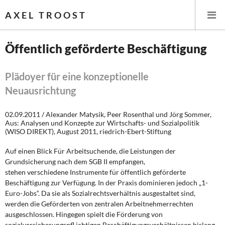
AXEL TROOST
Öffentlich geförderte Beschäftigung
Startseite
Plädoyer für eine konzeptionelle
Neuausrichtung
Themen
02.09.2011 / Alexander Matysik, Peer Rosenthal und Jörg Sommer,
Leitlinien linker Wirtschafts- und Finanzpolitik
Aus: Analysen und Konzepte zur Wirtschafts- und Sozialpolitik
(WISO DIREKT), August 2011, riedrich-Ebert-Stiftung
Wirtschaftspolitik
Auf einen Blick Für Arbeitsuchende, die Leistungen der
Grundsicherung nach dem SGB II empfangen,
Steuer- und Finanzpolitik
stehen verschiedene Instrumente für öffentlich geförderte
Beschäftigung zur Verfügung. In der Praxis dominieren jedoch „1-
Öffentliche Infrastruktur und Daseinsvorsorge
Euro-Jobs“. Da sie als Sozialrechtsverhältnis ausgestaltet sind,
werden die Geförderten von zentralen Arbeitnehmerrechten
Eurokrise und Griechenland
ausgeschlossen. Hingegen spielt die Förderung von
sozialversicherungspfl ichtigen Beschäftigungsverhältnissen bislang