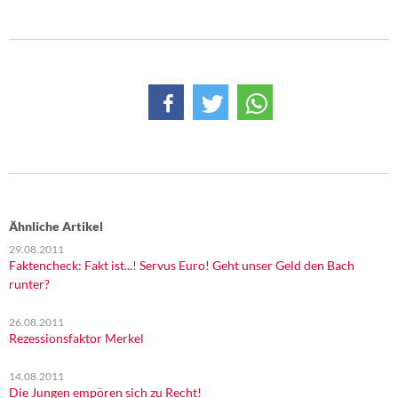
DIE LINKE
Weitere Themen
Memo-Gruppe
Institut Solidarische Moderne
Rosa-Luxemburg-Stiftung
Über mich
Ähnliche Artikel
29.08.2011
Faktencheck: Fakt ist...! Servus Euro! Geht unser Geld den Bach
Kontakt
runter?
26.08.2011
Rezessionsfaktor Merkel
14.08.2011
Die Jungen empören sich zu Recht!