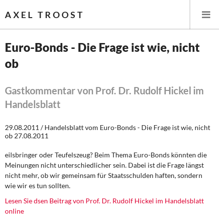
AXEL TROOST
Euro-Bonds - Die Frage ist wie, nicht
ob
Startseite
Themen
Gastkommentar von Prof. Dr. Rudolf Hickel im
Handelsblatt
Leitlinien linker Wirtschafts- und Finanzpolitik
29.08.2011 / Handelsblatt vom Euro-Bonds - Die Frage ist wie, nicht
Wirtschaftspolitik
ob 27.08.2011
eilsbringer oder Teufelszeug? Beim Thema Euro-Bonds könnten die
Steuer- und Finanzpolitik
Meinungen nicht unterschiedlicher sein. Dabei ist die Frage längst
nicht mehr, ob wir gemeinsam für Staatsschulden haften, sondern
Öffentliche Infrastruktur und Daseinsvorsorge
wie wir es tun sollten.
Lesen Sie dsen Beitrag von Prof. Dr. Rudolf Hickel im Handelsblatt
Eurokrise und Griechenland
online