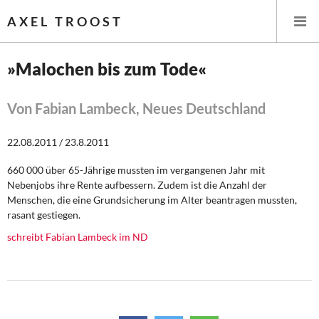
AXEL TROOST
»Malochen bis zum Tode«
Startseite
Von Fabian Lambeck, Neues Deutschland
Themen
22.08.2011 / 23.8.2011
Leitlinien linker Wirtschafts- und Finanzpolitik
660 000 über 65-Jährige mussten im vergangenen Jahr mit
Nebenjobs ihre Rente aufbessern. Zudem ist die Anzahl der
Wirtschaftspolitik
Menschen, die eine Grundsicherung im Alter beantragen mussten,
rasant gestiegen.
Steuer- und Finanzpolitik
schreibt Fabian Lambeck im ND
Öffentliche Infrastruktur und Daseinsvorsorge
Eurokrise und Griechenland