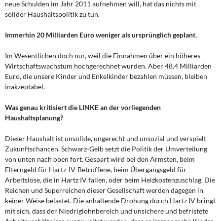
neue Schulden im Jahr 2011 aufnehmen will, hat das nichts mit
DIE LINKE
solider Haushaltspolitik zu tun.
Weitere Themen
Immerhin 20 Milliarden Euro weniger als ursprünglich geplant.
Memo-Gruppe
Im Wesentlichen doch nur, weil die Einnahmen über ein höheres
Wirtschaftswachstum hochgerechnet wurden. Aber 48,4 Milliarden
Institut Solidarische Moderne
Euro, die unsere Kinder und Enkelkinder bezahlen müssen, bleiben
inakzeptabel.
Rosa-Luxemburg-Stiftung
Was genau kritisiert die LINKE an der vorliegenden
Haushaltsplanung?
Über mich
Dieser Haushalt ist unsolide, ungerecht und unsozial und verspielt
Kontakt
Zukunftschancen. Schwarz-Gelb setzt die Politik der Umverteilung
von unten nach oben fort. Gespart wird bei den Ärmsten, beim
Elterngeld für Hartz-IV-Betroffene, beim Übergangsgeld für
Arbeitslose, die in Hartz IV fallen, oder beim Heizkostenzuschlag. Die
Reichen und Superreichen dieser Gesellschaft werden dagegen in
keiner Weise belastet. Die anhaltende Drohung durch Hartz IV bringt
mit sich, dass der Niedriglohnbereich und unsichere und befristete