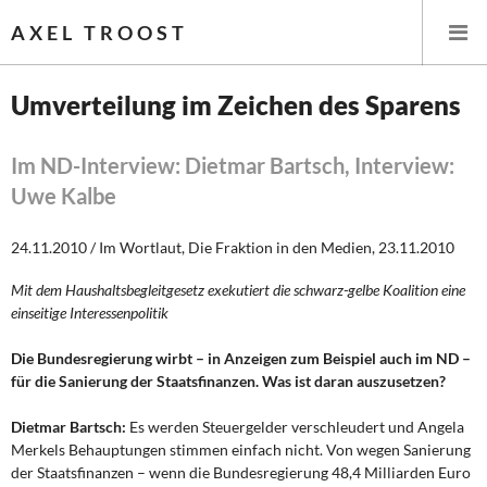
AXEL TROOST
Umverteilung im Zeichen des Sparens
Startseite
Im ND-Interview: Dietmar Bartsch, Interview:
Uwe Kalbe
Themen
24.11.2010 / Im Wortlaut, Die Fraktion in den Medien, 23.11.2010
Leitlinien linker Wirtschafts- und Finanzpolitik
Mit dem Haushaltsbegleitgesetz exekutiert die schwarz-gelbe Koalition eine
Wirtschaftspolitik
einseitige Interessenpolitik
Steuer- und Finanzpolitik
Die Bundesregierung wirbt – in Anzeigen zum Beispiel auch im ND –
für die Sanierung der Staatsfinanzen. Was ist daran auszusetzen?
Öffentliche Infrastruktur und Daseinsvorsorge
Dietmar Bartsch:
Es werden Steuergelder verschleudert und Angela
Eurokrise und Griechenland
Merkels Behauptungen stimmen einfach nicht. Von wegen Sanierung
der Staatsfinanzen – wenn die Bundesregierung 48,4 Milliarden Euro