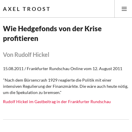
AXEL TROOST
Wie Hedgefonds von der Krise
profitieren
Startseite
Themen
Von Rudolf Hickel
Leitlinien linker Wirtschafts- und Finanzpolitik
15.08.2011 / Frankfurter Rundschau Online vom 12. August 2011
"Nach dem Börsencrash 1929 reagierte die Politik mit einer
Wirtschaftspolitik
intensiven Regulierung der Finanzmärkte. Die wäre auch heute nötig,
um die Spekulation zu bremsen."
Steuer- und Finanzpolitik
Rudolf Hickel im Gastbeitrag in der Frankfurter Rundschau
Öffentliche Infrastruktur und Daseinsvorsorge
Eurokrise und Griechenland