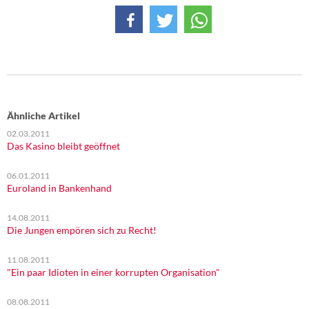
DIE LINKE
Weitere Themen
Memo-Gruppe
Institut Solidarische Moderne
Ähnliche Artikel
02.03.2011
Rosa-Luxemburg-Stiftung
Das Kasino bleibt geöffnet
Über mich
06.01.2011
Euroland in Bankenhand
Kontakt
14.08.2011
Die Jungen empören sich zu Recht!
11.08.2011
"Ein paar Idioten in einer korrupten Organisation"
08.08.2011