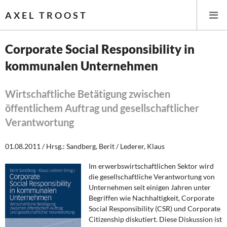
AXEL TROOST
Corporate Social Responsibility in
kommunalen Unternehmen
Startseite
Themen
Wirtschaftliche Betätigung zwischen
öffentlichem Auftrag und gesellschaftlicher
Leitlinien linker Wirtschafts- und Finanzpolitik
Verantwortung
Wirtschaftspolitik
01.08.2011 / Hrsg.: Sandberg, Berit / Lederer, Klaus
Steuer- und Finanzpolitik
Im erwerbswirtschaftlichen Sektor wird
die gesellschaftliche Verantwortung von
Öffentliche Infrastruktur und Daseinsvorsorge
Unternehmen seit einigen Jahren unter
Begriffen wie Nachhaltigkeit, Corporate
Social Responsibility (CSR) und Corporate
Eurokrise und Griechenland
Citizenship diskutiert. Diese Diskussion ist