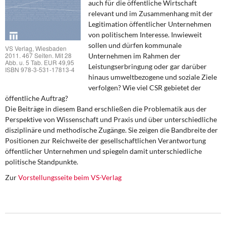
auch für die öffentliche Wirtschaft
DIE LINKE
relevant und im Zusammenhang mit der
Legitimation öffentlicher Unternehmen
Weitere Themen
von politischem Interesse. Inwieweit
sollen und dürfen kommunale
VS Verlag, Wiesbaden
Memo-Gruppe
2011. 467 Seiten. Mit 28
Unternehmen im Rahmen der
Abb. u. 5 Tab. EUR 49,95
Leistungserbringung oder gar darüber
ISBN 978-3-531-17813-4
Institut Solidarische Moderne
hinaus umweltbezogene und soziale Ziele
verfolgen? Wie viel CSR gebietet der
öffentliche Auftrag?
Rosa-Luxemburg-Stiftung
Die Beiträge in diesem Band erschließen die Problematik aus der
Perspektive von Wissenschaft und Praxis und über unterschiedliche
Über mich
disziplinäre und methodische Zugänge. Sie zeigen die Bandbreite der
Positionen zur Reichweite der gesellschaftlichen Verantwortung
öffentlicher Unternehmen und spiegeln damit unterschiedliche
Kontakt
politische Standpunkte.
Zur
Vorstellungsseite beim VS-Verlag