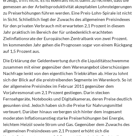
erzeugt, trifft nicht. Es ist ebenfalls nicht damit zu rechnen, dass die
DIE LINKE
gemessen an der Arbeitsproduktivität akzeptablen Lohnsteigerungen
zu Preiserhöhungen führen werden. Eine Preis-Lohn-Spirale ist nicht
Weitere Themen
in Sicht. Schließlich liegt der Zuwachs des allgemeinen Preisindexes
für den privaten Verbrauch mit erwarteten 2,1 Prozent in diesem
Memo-Gruppe
Jahr praktisch im Bereich der für unbedenklich erachteten
Zielinflationsrate der Europäischen Zentralbank von zwei Prozent.
Im kommenden Jahr gehen die Prognosen sogar von einem Rückgang
Institut Solidarische Moderne
auf 1,5 Prozent aus.
Die Erklärung der Geldentwertung durch die Liquiditätsschwemme
Rosa-Luxemburg-Stiftung
zusammen mit einer gegenüber dem Warenangebot überschüssigen
Nachfrage lenkt von den eigentlichen Triebkräften ab. Hierzu lohnt
Über mich
sich der Blick auf die preistreibenden Segmente im Warenkorb. So ist
der allgemeine Preisindex im Februar 2011 gegenüber dem
Kontakt
Vorjahresmonat um 2,1 Prozent gestiegen. Darin stecken
Fernsehgeräte, Notebooks und Digitalkameras, deren Preise deutlich
gesunken sind. Jedoch haben sich die Preise für Nahrungsmittel
verteuert. Darüber hinaus verbergen sich hinter dem insgesamt
moderaten Inflationsanstieg starke Preiserhöhungen bei Energie,
leichtem Heizöl sowie Strom und Gas. Gegenüber dem Zuwachs des
allgemeinen Preisindexes um 2,1 Prozent erhöht sich die