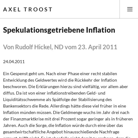
AXEL TROOST
Spekulationsgetriebene Inflation
Startseite
Von Rudolf Hickel, ND vom 23. April 2011
Themen
24.04.2011
Leitlinien linker Wirtschafts- und Finanzpolitik
Ein Gespenst geht um. Nach einer Phase einer recht stabilen
Entwicklung des Geldwertes wird die Rückkehr der Inflation
Wirtschaftspolitik
beschworen. Die Erklärungen hierzu sind vielfältig, vor allem aber
diffus. Da ist von einer inflationstreibenden Geld- und
Steuer- und Finanzpolitik
Liquiditätsschwemme als Spätfolge der Stabilisierung des
Bankensektors die Rede. Allerdings hätte diese viel früher in eine
Inflation münden müssen. Die Geldmenge wuchs im Jahr drei nach
Öffentliche Infrastruktur und Daseinsvorsorge
der Finanzmarktkrise mit drei Prozent sogar geringer als in früheren
Jahren. Auch die Sorge, die Inflation würde durch eine über das
Eurokrise und Griechenland
gesamtwirtschaftliche Angebot hinausschießende Nachfrage