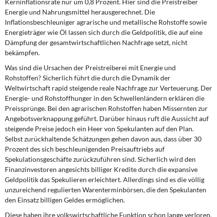
Kerninflationsrate nur um 0,8 Prozent. Hier sind die Preistreiber
Energie und Nahrungsmittel herausgerechnet. Die
Inflationsbeschleuniger agrarische und metallische Rohstoffe sowie
Energieträger wie Öl lassen sich durch die Geldpolitik, die auf eine
Dämpfung der gesamtwirtschaftlichen Nachfrage setzt, nicht
bekämpfen.
Was sind die Ursachen der Preistreiberei mit Energie und
Rohstoffen? Sicherlich führt die durch die Dynamik der
Weltwirtschaft rapid steigende reale Nachfrage zur Verteuerung. Der
Energie- und Rohstoffhunger in den Schwellenländern erklären die
Preissprünge. Bei den agrarischen Rohstoffen haben Missernten zur
Angebotsverknappung geführt. Darüber hinaus ruft die Aussicht auf
steigende Preise jedoch ein Heer von Spekulanten auf den Plan.
Selbst zurückhaltende Schätzungen gehen davon aus, dass über 30
Prozent des sich beschleunigenden Preisauftriebs auf
Spekulationsgeschäfte zurückzuführen sind. Sicherlich wird den
Finanzinvestoren angesichts billiger Kredite durch die expansive
Geldpolitik das Spekulieren erleichtert. Allerdings sind es die völlig
unzureichend regulierten Warenterminbörsen, die den Spekulanten
den Einsatz billigen Geldes ermöglichen.
Diese haben ihre volkswirtschaftliche Funktion schon lange verloren.