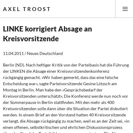
AXEL TROOST
LINKE korrigiert Absage an
Kreisvorsitzende
Startseite
11.04.2011 / Neues Deutschland
Themen
Berlin (ND). Nach heftiger Kritik von der Parteibasis hat die Führung
Leitlinien linker Wirtschafts- und Finanzpolitik
der LINKEN die Absage einer Kreisvorsitzendenkonferenz
rückgängig gemacht. »Wir haben gemerkt, dass das eine falsche
Wirtschaftspolitik
Entscheidung war«, sagte Parteivorsitzende Gesine Lötzsch am
Montag in Berlin. Man habe den »Gesprächsbedarf der
Steuer- und Finanzpolitik
Kreisvorsitzenden unterschätzt«. Die Konferenz werde nun noch vor
der Sommerpause in Berlin stattfinden. Mit den mehr als 400
Kreisvorsitzenden solle dann über die Situation der Partei diskutiert
Öffentliche Infrastruktur und Daseinsvorsorge
werden. In einem Brief an den Vorstand hatten 40 Kreisvorsitzende
verlangt, die Absage rückgängig zu machen, weil es an der Zeit sei, »in
Eurokrise und Griechenland
einen offenen, selbstkritischen und ehrlichen Diskussionsprozess