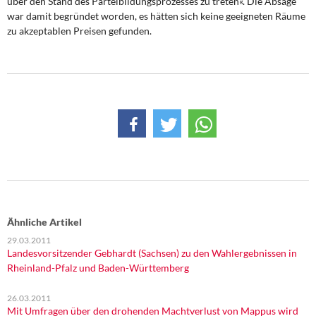
über den Stand des Parteibildungsprozesses zu treten«. Die Absage
DIE LINKE
war damit begründet worden, es hätten sich keine geeigneten Räume
zu akzeptablen Preisen gefunden.
Weitere Themen
Memo-Gruppe
Institut Solidarische Moderne
Rosa-Luxemburg-Stiftung
Über mich
Kontakt
Ähnliche Artikel
29.03.2011
Landesvorsitzender Gebhardt (Sachsen) zu den Wahlergebnissen in
Rheinland-Pfalz und Baden-Württemberg
26.03.2011
Mit Umfragen über den drohenden Machtverlust von Mappus wird