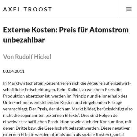
AXEL TROOST
Externe Kosten: Preis für Atomstrom
unbezahlbar
Startseite
Themen
Von Rudolf Hickel
Leitlinien linker Wirtschafts- und Finanzpolitik
03.04.2011
In Marktwirtschaften konzentrieren sich die Akteure auf einzelwirt-
Wirtschaftspolitik
schaftliche Entscheidungen. Beim Kalkül, zu welchem Preis die
Produktion absetzbar ist, werden im Prinzip nur die innerhalb des
Steuer- und Finanzpolitik
Unter-nehmens entstehenden Kosten und eingehenden Erträge
veranschlagt. Der Preis, der sich am Markt bildet, berücksichtigt also
Öffentliche Infrastruktur und Daseinsvorsorge
nicht die sogenannten „externen Effekte“. Dies sind Folgen der
einzelwirt-schaftlichen Produktion sowie auch der Konsumtion, mit
Eurokrise und Griechenland
denen Dritte bzw. die Gesellschaft belastet werden. Diese negativen
externen Effekte werden oftmals auch als soziale Kosten („social