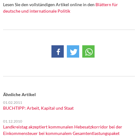
DIE LINKE
Lesen Sie den vollständigen Artikel online in den
Blättern für
deutsche und internationale Politik
Weitere Themen
Memo-Gruppe
Institut Solidarische Moderne
Rosa-Luxemburg-Stiftung
Über mich
Kontakt
Ähnliche Artikel
01.02.2011
BUCHTIPP: Arbeit, Kapital und Staat
01.12.2010
Landkreistag akzeptiert kommunalen Hebesatzkorridor bei der
Einkommensteuer bei kommunalem Gesamtentlastungspaket