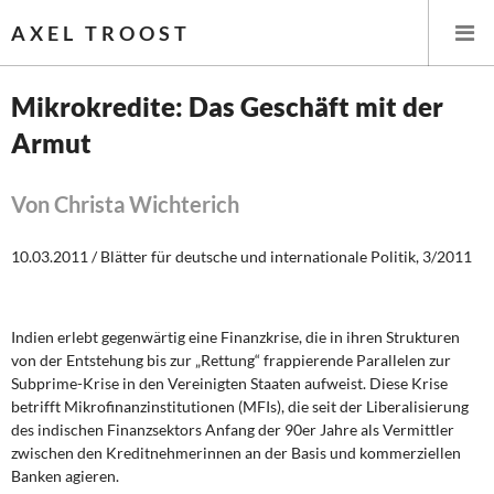
AXEL TROOST
Mikrokredite: Das Geschäft mit der
Armut
Startseite
Themen
Von Christa Wichterich
Leitlinien linker Wirtschafts- und Finanzpolitik
10.03.2011 / Blätter für deutsche und internationale Politik, 3/2011
Wirtschaftspolitik
Indien erlebt gegenwärtig eine Finanzkrise, die in ihren Strukturen
Steuer- und Finanzpolitik
von der Entstehung bis zur „Rettung“ frappierende Parallelen zur
Subprime
-Krise in den Vereinigten Staaten aufweist. Diese Krise
Öffentliche Infrastruktur und Daseinsvorsorge
betrifft Mikrofinanzinstitutionen (MFIs), die seit der Liberalisierung
des indischen Finanzsektors Anfang der 90er Jahre als Vermittler
zwischen den Kreditnehmerinnen an der Basis und kommerziellen
Eurokrise und Griechenland
Banken agieren.