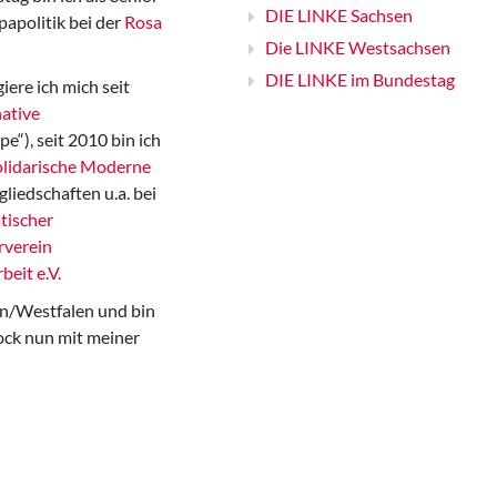
DIE LINKE Sachsen
papolitik bei der
Rosa
Die LINKE Westsachsen
DIE LINKE im Bundestag
iere ich mich seit
ative
“), seit 2010 bin ich
Solidarische Moderne
gliedschaften u.a. bei
tischer
rverein
beit e.V.
n/Westfalen und bin
ock nun mit meiner