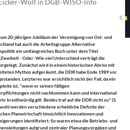
Eicker-Wolf in DGB-WISO-Info
Solidarisches EUropa -
Mosaiklinke Perspektiven
 zum 20-jährigen Jubiläum der Vereinigung von Ost- und
hland hat auch die Arbeitsgruppe Alternative
spolitik ein umfangreiches Buch unter dem Titel
Zweiheit - Oder: Wie viel Unterschied verträgt die
orgelegt. Zunächst wird in einem historischen Abriss mit
iteten Mythos aufgeräumt, die DDR habe Ende 1989 vor
gestanden. Letzteres war ersichtlich nicht der Fall, da ein
pleite ist, "wenn er seinen fälligen
rpflichtungen nicht nachkommen kann und international
ehr kreditwürdig gilt. Beides traf auf die DDR nicht zu" (S.
hwohl werden verschiedene erhebliche Defizite der
schen Planwirtschaft hinsichtlich Innovationen und
eigerungen identifiziert: So waren etwa die Betriebs- und
nsleitungen aufgrund zentraler Planungsvorgaben und