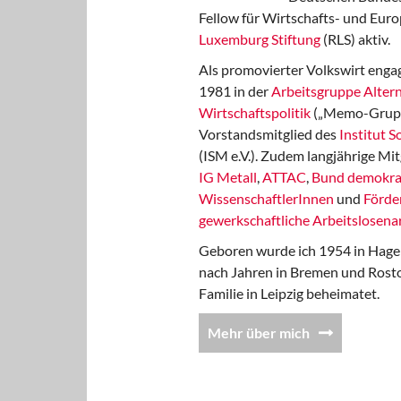
Fellow für Wirtschafts- und Euro
Luxemburg Stiftung
(RLS) aktiv.
Als promovierter Volkswirt engag
1981 in der
Arbeitsgruppe Altern
Wirtschaftspolitik
(„Memo-Gruppe
Vorstandsmitglied des
Institut 
(ISM e.V.). Zudem langjährige Mit
IG Metall
,
ATTAC
,
Bund demokra
WissenschaftlerInnen
und
Förde
gewerkschaftliche Arbeitslosenar
Geboren wurde ich 1954 in Hage
nach Jahren in Bremen und Rost
Familie in Leipzig beheimatet.
Mehr über mich