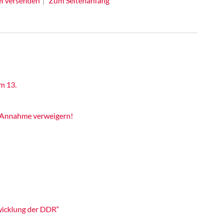
el versenden
Zum Seitenanfang
m 13.
 Annahme verweigern!
wicklung der DDR“