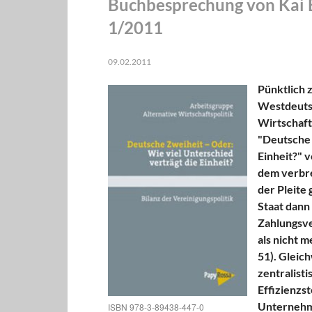
Buchbesprechung von Kai 
1/2011
09.02.2011
Pünktlich
Westdeutsc
Wirtschaft
"Deutsche 
Einheit?" v
dem verbre
der Pleite 
Staat dann 
Zahlungsve
als nicht m
51). Gleic
zentralisti
Effizienzst
Unternehme
ISBN 978-3-89438-447-0