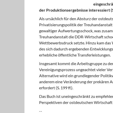
eingeschrä
der Produktionsergebnisse interessiert (S
Als ursächlich für den Absturz der ostde
Privatisierungspolitik der Treuhandanstal
gewaltiger Aufwertungsschock, was zusamme
Treuhandanstalt die DDR-Wirtschaft schoc
Wettbewerbsdruck setzte. Hinzu kam das 
des sich dadurch ergebenden Entwicklungs
erhebliche öffentliche Transferleistungen.
Insgesamt kommt die Arbeitsgruppe zu dem
Vereinigungsprozess ungeachtet vieler Verbe
Alternative wird ein grundlegender Politik
anderem eine Veränderung der prekären Ar
erfordert (S. 199 ff.).
Das Buch ist uneingeschränkt zu empfehlen 
Perspektiven der ostdeutschen Wirtschaft 
--