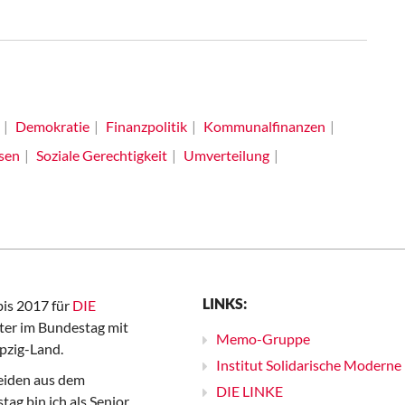
Demokratie
Finanzpolitik
Kommunalfinanzen
sen
Soziale Gerechtigkeit
Umverteilung
LINKS:
bis 2017 für
DIE
er im Bundestag mit
Memo-Gruppe
pzig-Land.
Institut Solidarische Moderne
iden aus dem
DIE LINKE
ag bin ich als Senior