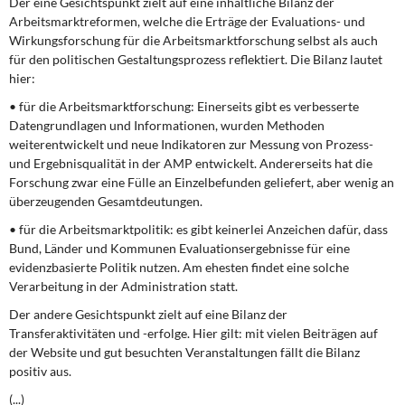
Der eine Gesichtspunkt zielt auf eine inhaltliche Bilanz der
DIE LINKE
Arbeitsmarktreformen, welche die Erträge der Evaluations- und
Wirkungsforschung für die Arbeitsmarktforschung selbst als auch
Weitere Themen
für den politischen Gestaltungsprozess reflektiert. Die Bilanz lautet
hier:
Memo-Gruppe
• für die Arbeitsmarktforschung: Einerseits gibt es verbesserte
Daten­grundlagen und Informationen, wurden Methoden
Institut Solidarische Moderne
weiterentwickelt und neue Indikatoren zur Messung von Prozess-
und Ergebnisqualität in der AMP entwickelt. Andererseits hat die
Rosa-Luxemburg-Stiftung
Forschung zwar eine Fülle an Einzelbefunden geliefert, aber wenig an
überzeugenden Gesamtdeu­tungen.
Über mich
• für die Arbeitsmarktpolitik: es gibt keinerlei Anzeichen dafür, dass
Bund, Länder und Kommunen Evaluationsergebnisse für eine
evidenzbasierte Politik nutzen. Am ehesten findet eine solche
Kontakt
Verarbeitung in der Admi­nistration statt.
Der andere Gesichtspunkt zielt auf eine Bilanz der
Transferaktivitäten und -er­folge. Hier gilt: mit vielen Beiträgen auf
der Website und gut besuchten Ver­anstaltungen fällt die Bilanz
positiv aus.
(...)