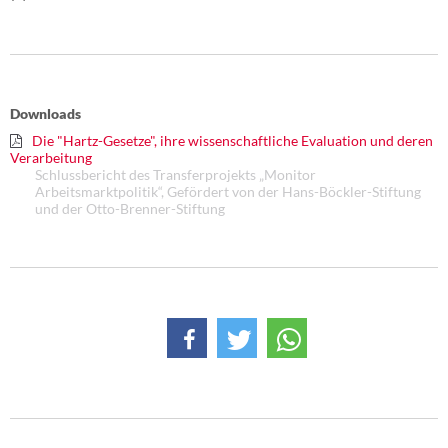
Downloads
Die "Hartz-Gesetze", ihre wissenschaftliche Evaluation und deren
Verarbeitung
Schlussbericht des Transferprojekts „Monitor
Arbeitsmarktpolitik“, Gefördert von der Hans-Böckler-Stiftung
und der Otto-Brenner-Stiftung