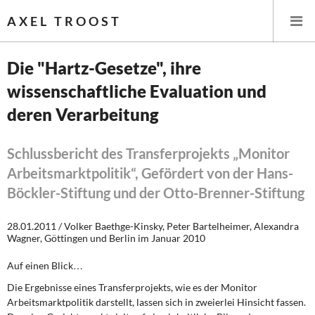
AXEL TROOST
Die "Hartz-Gesetze", ihre
wissenschaftliche Evaluation und
Startseite
deren Verarbeitung
Themen
Schlussbericht des Transferprojekts „Monitor
Leitlinien linker Wirtschafts- und Finanzpolitik
Arbeitsmarktpolitik“, Gefördert von der Hans-
Böckler-Stiftung und der Otto-Brenner-Stiftung
Wirtschaftspolitik
28.01.2011 / Volker Baethge-Kinsky, Peter Bartelheimer, Alexandra
Steuer- und Finanzpolitik
Wagner, Göttingen und Berlin im Januar 2010
Öffentliche Infrastruktur und Daseinsvorsorge
Auf einen Blick…
Die Ergebnisse eines Transferprojekts, wie es der Monitor
Eurokrise und Griechenland
Arbeitsmarktpolitik darstellt, lassen sich in zweierlei Hinsicht fassen.