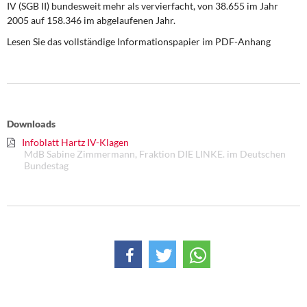
IV (SGB II) bundesweit mehr als vervierfacht, von 38.655 im Jahr
DIE LINKE
2005 auf 158.346 im abgelaufenen Jahr.
Weitere Themen
Lesen Sie das vollständige Informationspapier im PDF-Anhang
Memo-Gruppe
Institut Solidarische Moderne
Downloads
Rosa-Luxemburg-Stiftung
Infoblatt Hartz IV-Klagen
MdB Sabine Zimmermann, Fraktion DIE LINKE. im Deutschen
Bundestag
Über mich
Kontakt