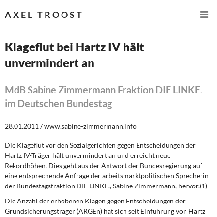
AXEL TROOST
Klageflut bei Hartz IV hält
unvermindert an
Startseite
Themen
MdB Sabine Zimmermann Fraktion DIE LINKE.
im Deutschen Bundestag
Leitlinien linker Wirtschafts- und Finanzpolitik
28.01.2011 / www.sabine-zimmermann.info
Wirtschaftspolitik
Die Klageflut vor den Sozialgerichten gegen Entscheidungen der
Hartz IV-Träger hält unvermindert an und erreicht neue
Steuer- und Finanzpolitik
Rekordhöhen. Dies geht aus der Antwort der Bundesregierung auf
eine entsprechende Anfrage der arbeitsmarktpolitischen Sprecherin
Öffentliche Infrastruktur und Daseinsvorsorge
der Bundestagsfraktion DIE LINKE., Sabine Zimmermann, hervor.(1)
Eurokrise und Griechenland
Die Anzahl der erhobenen Klagen gegen Entscheidungen der
Grundsicherungsträger (ARGEn) hat sich seit Einführung von Hartz