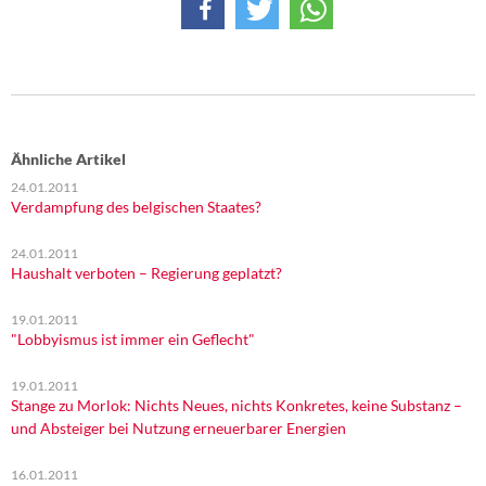
DIE LINKE
Weitere Themen
Memo-Gruppe
Ähnliche Artikel
Institut Solidarische Moderne
24.01.2011
Verdampfung des belgischen Staates?
Rosa-Luxemburg-Stiftung
24.01.2011
Über mich
Haushalt verboten – Regierung geplatzt?
19.01.2011
Kontakt
"Lobbyismus ist immer ein Geflecht"
19.01.2011
Stange zu Morlok: Nichts Neues, nichts Konkretes, keine Substanz –
und Absteiger bei Nutzung erneuerbarer Energien
16.01.2011