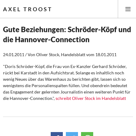
AXEL TROOST
Gute Beziehungen: Schröder-Köpf und
die Hannover-Connection
Startseite
24.01.2011 / Von Oliver Stock, Handelsblatt vom 18.01.2011
Themen
"Doris Schröder-Köpf, die Frau von Ex-Kanzler Gerhard Schröder,
Leitlinien linker Wirtschafts- und Finanzpolitik
rückt bei Karstadt in den Aufsichtsrat. Solange es inhaltlich noch
wenig Neues über das Warenhaus zu berichten gibt, lassen sich so
Wirtschaftspolitik
wenigstens die Personalienspalten füllen. Und obendrein bedeutet
das Engagement der gelernten Journalistin einen weiteren Punkt für
Steuer- und Finanzpolitik
die Hannover-Connection.",
schreibt Oliver Stock im Handelsblatt
Öffentliche Infrastruktur und Daseinsvorsorge
Eurokrise und Griechenland