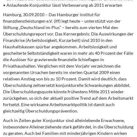
DIE LINKE
• Anlaufende Konjunktur lässt Verbesserung ab 2011 erwarten
Hamburg, 30.09.2010 – Das Hamburger institut für
Weitere Themen
finanzdienstleistungen e.V. (iff) legt heute – unterstützt von der
Stiftung „Deutschland im Plus“ – bereits zum vierten Mal den
Memo-Gruppe
Überschuldungsreport vor. Das Kernergebnis: Die Auswirkungen der
Finanzkrise (Arbeitslosigkeit, Kurzarbeit) sind 2010 in den
Institut Solidarische Moderne
Haushaltskassen spürbar angekommen. Arbeitslosigkeit und
gescheiterte Selbstständigkeit waren in mehr als 40 Prozent der Fälle
die Auslöser für gravierende finanzielle Schieflagen in
Rosa-Luxemburg-Stiftung
Privathaushalten. Verglichen mit dem Vorjahr verzeichnen die
vorgenannten Ursachen bereits im vierten Quartal 2009 einen
Über mich
relativen Anstieg von bis zu 10 Prozent. Damit wird deutlich, dass
Überschuldung zeitversetzt konjunkturelle Schwankungen abbildet.
Die Überschuldungsquote könnte frühestens Mitte 2011 wieder
Kontakt
zurückgehen, so sich der aktuell positive Trend auf dem Arbeitsmarkt
fortsetzt. Eine wirksame Arbeitsmarktpolitik ist damit auch
gleichzeitig Überschuldungsprävention.
Auch in Zeiten guter Konjunktur sind alleinlebende Erwachsene,
insbesondere Alleinerziehende stark gefährdet, in die Überschuldung
zu geraten. Auch bei Familien mit minderjährigen Kindern wirken