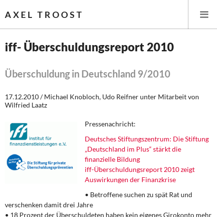
AXEL TROOST
iff- Überschuldungsreport 2010
Startseite
Überschuldung in Deutschland 9/2010
Themen
17.12.2010 / Michael Knobloch, Udo Reifner unter Mitarbeit von
Wilfried Laatz
Leitlinien linker Wirtschafts- und Finanzpolitik
Pressenachricht:
Wirtschaftspolitik
Deutsches Stiftungszentrum: Die Stiftung
„Deutschland im Plus“ stärkt die
Steuer- und Finanzpolitik
finanzielle Bildung
iff-Überschuldungsreport 2010 zeigt
Öffentliche Infrastruktur und Daseinsvorsorge
Auswirkungen der Finanzkrise
• Betroffene suchen zu spät Rat und
Eurokrise und Griechenland
verschenken damit drei Jahre
• 18 Prozent der Überschuldeten haben kein eigenes Girokonto mehr