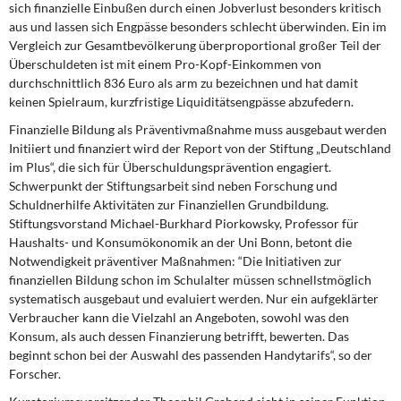
sich finanzielle Einbußen durch einen Jobverlust besonders kritisch
aus und lassen sich Engpässe besonders schlecht überwinden. Ein im
Vergleich zur Gesamtbevölkerung überproportional großer Teil der
Überschuldeten ist mit einem Pro-Kopf-Einkommen von
durchschnittlich 836 Euro als arm zu bezeichnen und hat damit
keinen Spielraum, kurzfristige Liquiditätsengpässe abzufedern.
Finanzielle Bildung als Präventivmaßnahme muss ausgebaut werden
Initiiert und finanziert wird der Report von der Stiftung „Deutschland
im Plus“, die sich für Überschuldungsprävention engagiert.
Schwerpunkt der Stiftungsarbeit sind neben Forschung und
Schuldnerhilfe Aktivitäten zur Finanziellen Grundbildung.
Stiftungsvorstand Michael-Burkhard Piorkowsky, Professor für
Haushalts- und Konsumökonomik an der Uni Bonn, betont die
Notwendigkeit präventiver Maßnahmen: “Die Initiativen zur
finanziellen Bildung schon im Schulalter müssen schnellstmöglich
systematisch ausgebaut und evaluiert werden. Nur ein aufgeklärter
Verbraucher kann die Vielzahl an Angeboten, sowohl was den
Konsum, als auch dessen Finanzierung betrifft, bewerten. Das
beginnt schon bei der Auswahl des passenden Handytarifs“, so der
Forscher.