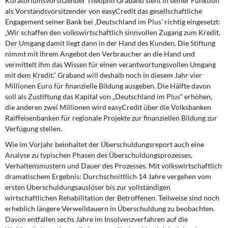
Kuratoriumsvorsitzender Theophil Graband sieht in seiner Funktion
als Vorstandsvorsitzender von easyCredit das gesellschaftliche
Engagement seiner Bank bei ‚Deutschland im Plus’ richtig eingesetzt:
„Wir schaffen den volkswirtschaftlich sinnvollen Zugang zum Kredit.
Der Umgang damit liegt dann in der Hand des Kunden. Die Stiftung
nimmt mit ihrem Angebot den Verbraucher an die Hand und
vermittelt ihm das Wissen für einen verantwortungsvollen Umgang
mit dem Kredit.“ Graband will deshalb noch in diesem Jahr vier
Millionen Euro für finanzielle Bildung ausgeben. Die Hälfte davon
soll als Zustiftung das Kapital von „Deutschland im Plus“ erhöhen,
die anderen zwei Millionen wird easyCredit über die Volksbanken
Raiffeisenbanken für regionale Projekte zur finanziellen Bildung zur
Verfügung stellen.
Wie im Vorjahr beinhaltet der Überschuldungsreport auch eine
Analyse zu typischen Phasen des Überschuldungsprozesses,
Verhaltensmustern und Dauer des Prozesses. Mit volkswirtschaftlich
dramatischem Ergebnis: Durchschnittlich 14 Jahre vergehen vom
ersten Überschuldungsauslöser bis zur vollständigen
wirtschaftlichen Rehabilitation der Betroffenen. Teilweise sind noch
erheblich längere Verweildauern in Überschuldung zu beobachten.
Davon entfallen sechs Jahre im Insolvenzverfahren auf die