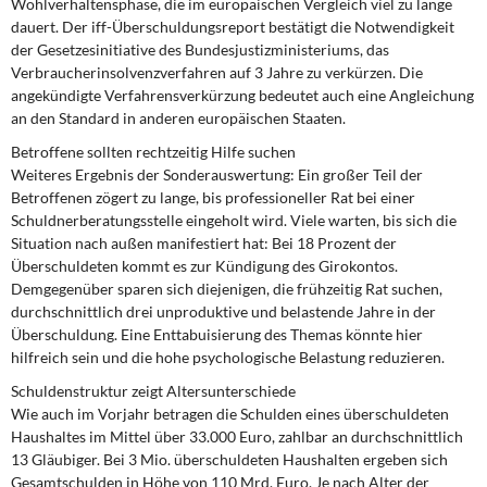
Wohlverhaltensphase, die im europäischen Vergleich viel zu lange
dauert. Der iff-Überschuldungsreport bestätigt die Notwendigkeit
der Gesetzesinitiative des Bundesjustizministeriums, das
Verbraucherinsolvenzverfahren auf 3 Jahre zu verkürzen. Die
angekündigte Verfahrensverkürzung bedeutet auch eine Angleichung
an den Standard in anderen europäischen Staaten.
Betroffene sollten rechtzeitig Hilfe suchen
Weiteres Ergebnis der Sonderauswertung: Ein großer Teil der
Betroffenen zögert zu lange, bis professioneller Rat bei einer
Schuldnerberatungsstelle eingeholt wird. Viele warten, bis sich die
Situation nach außen manifestiert hat: Bei 18 Prozent der
Überschuldeten kommt es zur Kündigung des Girokontos.
Demgegenüber sparen sich diejenigen, die frühzeitig Rat suchen,
durchschnittlich drei unproduktive und belastende Jahre in der
Überschuldung. Eine Enttabuisierung des Themas könnte hier
hilfreich sein und die hohe psychologische Belastung reduzieren.
Schuldenstruktur zeigt Altersunterschiede
Wie auch im Vorjahr betragen die Schulden eines überschuldeten
Haushaltes im Mittel über 33.000 Euro, zahlbar an durchschnittlich
13 Gläubiger. Bei 3 Mio. überschuldeten Haushalten ergeben sich
Gesamtschulden in Höhe von 110 Mrd. Euro. Je nach Alter der