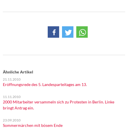
DIE LINKE
Weitere Themen
Memo-Gruppe
Institut Solidarische Moderne
Rosa-Luxemburg-Stiftung
Über mich
Ähnliche Artikel
21.11.2010
Eröffnungsrede des 5. Landesparteitages am 13.
Kontakt
11.11.2010
2000 Mitarbeiter versammeln sich zu Protesten in Berlin. Linke
bringt Antrag ein.
23.09.2010
Sommermärchen mit bösem Ende