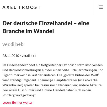
AXEL TROOST
Der deutsche Einzelhandel – eine
Branche im Wandel
Startseite
Themen
ver.di b+b
Leitlinien linker Wirtschafts- und Finanzpolitik
28.11.2010 / ver.di b+b
Im Einzelhandel findet ein tiefgreifender Umbruch statt. Insolvenzen
Wirtschaftspolitik
und Betriebsschließungen auf der einen Seite – Neueröffnungen und
Eigentümerwechsel auf der anderen. Die „größte Bühne der Welt“
Steuer- und Finanzpolitik
wird ständig umgebaut. Ehemalige Hauptdarsteller (wie etwa die
Warenhäuser) spielen heute nur noch Nebenrollen; andere Akteure
Öffentliche Infrastruktur und Daseinsvorsorge
(vor allem Discounter und Online-Handel) haben sich in den
Vordergrund gedrängt.
Eurokrise und Griechenland
Lesen Sie hier weiter