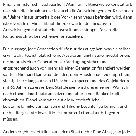
DIE LINKE
Finanzminister sehr bedauerlich. Wenn er richtigerweise konstatiert,
dass sich die Einnahmenseite durch die Auswirkungen der Krise noch
auf Jahre hinaus unterhalb des Vorkrisenniveaus befinden wird, dann
Weitere Themen
ist es gerade in Hinsicht auf die zu erwartenden negativen
Auswirkungen auf staatliche Investitionsleistungen falsch, die
Memo-Gruppe
Kürzungsschraube noch enger anzuziehen.
Institut Solidarische Moderne
Die Aussage, jede Generation dürfe nur das ausgeben, was sie selber
erwirtschaftet, ist letztlich eine Absage an langfristige Investitionen,
Rosa-Luxemburg-Stiftung
die mehr als einer Generation zur Verfügung stehen und
entsprechend auch von mehr als einer Generation finanziert werden
sollten. Niemand käme auf die Idee, dem Häuslebauer zu empfehlen,
Über mich
vierzig Jahre lang auf sein Häuschen zu sparen und das Objekt dann
mit 65 Jahren zu erwerben. Stattdessen wird dieser seinen Wunsch
Kontakt
nach einem Haus heute umsetzen und über einen Bankenkredit
abbezahlen. Dabei kommt es auf die wirtschaftliche
Leistungsfähigkeit an, Zinsen und Tilgung bezahlen zu können, und
nicht, die gesamte Investitionssumme auf einmal aufbringen zu
müssen.
Anders ergeht es letztlich auch dem Staat nicht: Eine Absage an jede