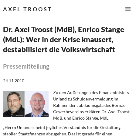
AXEL TROOST
Dr. Axel Troost (MdB), Enrico Stange
(MdL): Wer in der Krise knausert,
Startseite
destabilisiert die Volkswirtschaft
Themen
Pressemitteilung
Leitlinien linker Wirtschafts- und Finanzpolitik
24.11.2010
Wirtschaftspolitik
Zu den Äußerungen des Finanzministers
Steuer- und Finanzpolitik
Unland zu Schuldenvermeidung im
Rahmen der Jubiläumsgala des Bornaer
Öffentliche Infrastruktur und Daseinsvorsorge
Gewerbevereins erklären Dr. Axel Troost,
MdB, und Enrico Stange, MdL:
Eurokrise und Griechenland
„Herrn Unland scheint jegliches Verständnis für die Gestaltung
stabiler Staatsfinanzen abzugehen. Das ist gerade für einen