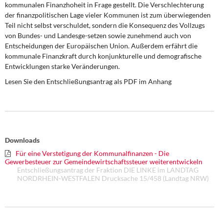
kommunalen Finanzhoheit in Frage gestellt. Die Verschlechterung
DIE LINKE
der finanzpolitischen Lage vieler Kommunen ist zum überwiegenden
Teil nicht selbst verschuldet, sondern die Konsequenz des Vollzugs
Weitere Themen
von Bundes- und Landesge-setzen sowie zunehmend auch von
Entscheidungen der Europäischen Union. Außerdem erfährt die
Memo-Gruppe
kommunale Finanzkraft durch konjunkturelle und demografische
Entwicklungen starke Veränderungen.
Institut Solidarische Moderne
Lesen Sie den Entschließungsantrag als PDF im Anhang
Rosa-Luxemburg-Stiftung
Über mich
Downloads
Kontakt
Für eine Verstetigung der Kommunalfinanzen - Die
Gewerbesteuer zur Gemeindewirtschaftssteuer weiterentwickeln
Entschließungsantrag der Fraktion DIE LINKE im LANDTAG
NORDRHEIN-WESTFALEN Drucksache 15/458 (Landtag NRW)