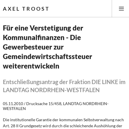
AXEL TROOST
Für eine Verstetigung der
Kommunalfinanzen - Die
Startseite
Gewerbesteuer zur
Themen
Gemeindewirtschaftssteuer
weiterentwickeln
Leitlinien linker Wirtschafts- und Finanzpolitik
Wirtschaftspolitik
Entschließungsantrag der Fraktion DIE LINKE im
LANDTAG NORDRHEIN-WESTFALEN
Steuer- und Finanzpolitik
05.11.2010 / Drucksache 15/458, LANDTAG NORDRHEIN-
Öffentliche Infrastruktur und Daseinsvorsorge
WESTFALEN
Eurokrise und Griechenland
Die institutionelle Garantie der kommunalen Selbstverwaltung nach
Art. 28 II Grundgesetz wird durch die schleichende Aushöhlung der