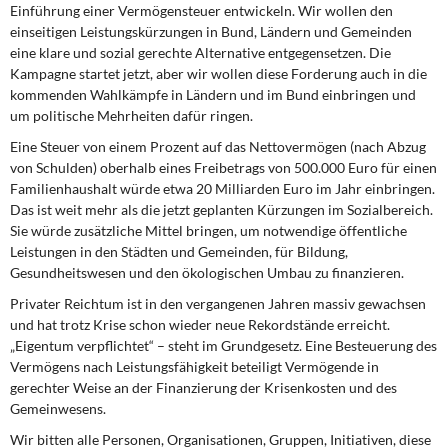
DIE LINKE
Einführung einer Vermögensteuer entwickeln. Wir wollen den
einseitigen Leistungskürzungen in Bund, Ländern und Gemeinden
eine klare und sozial gerechte Alternative entgegensetzen. Die
Weitere Themen
Kampagne startet jetzt, aber wir wollen diese Forderung auch in die
kommenden Wahlkämpfe in Ländern und im Bund einbringen und
Memo-Gruppe
um politische Mehrheiten dafür ringen.
Eine Steuer von einem Prozent auf das Nettovermögen (nach Abzug
Institut Solidarische Moderne
von Schulden) oberhalb eines Freibetrags von 500.000 Euro für einen
Familienhaushalt würde etwa 20 Milliarden Euro im Jahr einbringen.
Rosa-Luxemburg-Stiftung
Das ist weit mehr als die jetzt geplanten Kürzungen im Sozialbereich.
Sie würde zusätzliche Mittel bringen, um notwendige öffentliche
Über mich
Leistungen in den Städten und Gemeinden, für Bildung,
Gesundheitswesen und den ökologischen Umbau zu finanzieren.
Kontakt
Privater Reichtum ist in den vergangenen Jahren massiv gewachsen
und hat trotz Krise schon wieder neue Rekordstände erreicht.
„Eigentum verpflichtet“ – steht im Grundgesetz. Eine Besteuerung des
Vermögens nach Leistungsfähigkeit beteiligt Vermögende in
gerechter Weise an der Finanzierung der Krisenkosten und des
Gemeinwesens.
Wir bitten alle Personen, Organisationen, Gruppen, Initiativen, diese