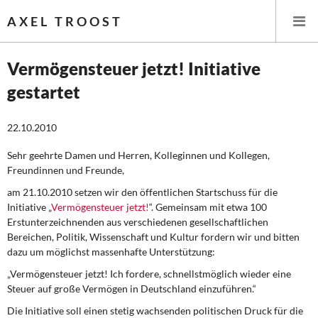
AXEL TROOST
Vermögensteuer jetzt! Initiative
gestartet
Startseite
22.10.2010
Themen
Sehr geehrte Damen und Herren, Kolleginnen und Kollegen,
Leitlinien linker Wirtschafts- und Finanzpolitik
Freundinnen und Freunde,
am 21.10.2010 setzen wir den öffentlichen Startschuss für die
Wirtschaftspolitik
Initiative „
Vermögensteuer jetzt!
“. Gemeinsam mit etwa 100
Erstunterzeichnenden aus verschiedenen gesellschaftlichen
Steuer- und Finanzpolitik
Bereichen, Politik, Wissenschaft und Kultur fordern wir und bitten
dazu um möglichst massenhafte Unterstützung:
Öffentliche Infrastruktur und Daseinsvorsorge
„Vermögensteuer jetzt! Ich fordere, schnellstmöglich wieder eine
Steuer auf große Vermögen in Deutschland einzuführen.“
Eurokrise und Griechenland
Die Initiative soll einen stetig wachsenden politischen Druck für die