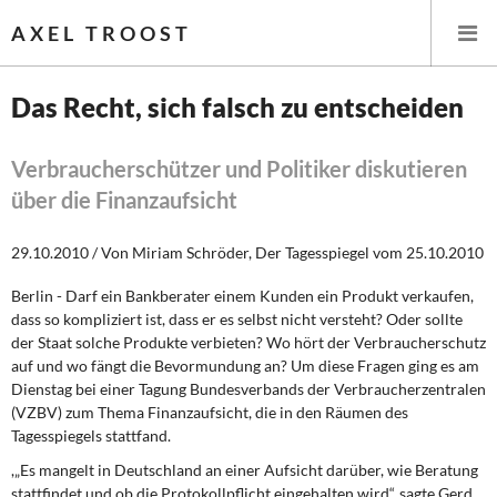
AXEL TROOST
Das Recht, sich falsch zu entscheiden
Startseite
Verbraucherschützer und Politiker diskutieren
über die Finanzaufsicht
Themen
29.10.2010 / Von Miriam Schröder, Der Tagesspiegel vom 25.10.2010
Leitlinien linker Wirtschafts- und Finanzpolitik
Berlin - Darf ein Bankberater einem Kunden ein Produkt verkaufen,
Wirtschaftspolitik
dass so kompliziert ist, dass er es selbst nicht versteht? Oder sollte
der Staat solche Produkte verbieten? Wo hört der Verbraucherschutz
Steuer- und Finanzpolitik
auf und wo fängt die Bevormundung an? Um diese Fragen ging es am
Dienstag bei einer Tagung Bundesverbands der Verbraucherzentralen
Öffentliche Infrastruktur und Daseinsvorsorge
(VZBV) zum Thema Finanzaufsicht, die in den Räumen des
Tagesspiegels stattfand.
Eurokrise und Griechenland
,„Es mangelt in Deutschland an einer Aufsicht darüber, wie Beratung
stattfindet und ob die Protokollpflicht eingehalten wird“, sagte Gerd