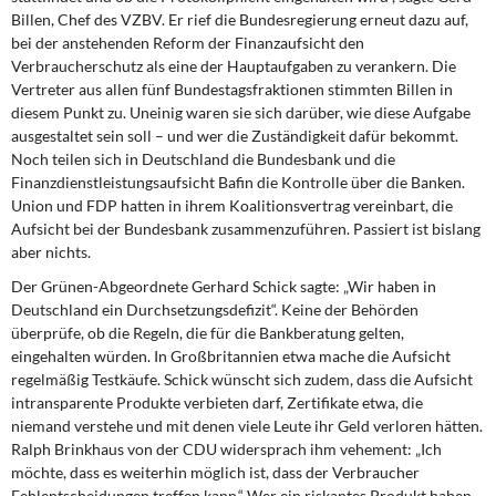
DIE LINKE
Billen, Chef des VZBV. Er rief die Bundesregierung erneut dazu auf,
bei der anstehenden Reform der Finanzaufsicht den
Weitere Themen
Verbraucherschutz als eine der Hauptaufgaben zu verankern. Die
Vertreter aus allen fünf Bundestagsfraktionen stimmten Billen in
diesem Punkt zu. Uneinig waren sie sich darüber, wie diese Aufgabe
Memo-Gruppe
ausgestaltet sein soll – und wer die Zuständigkeit dafür bekommt.
Noch teilen sich in Deutschland die Bundesbank und die
Institut Solidarische Moderne
Finanzdienstleistungsaufsicht Bafin die Kontrolle über die Banken.
Union und FDP hatten in ihrem Koalitionsvertrag vereinbart, die
Rosa-Luxemburg-Stiftung
Aufsicht bei der Bundesbank zusammenzuführen. Passiert ist bislang
aber nichts.
Über mich
Der Grünen-Abgeordnete Gerhard Schick sagte: „Wir haben in
Deutschland ein Durchsetzungsdefizit“. Keine der Behörden
Kontakt
überprüfe, ob die Regeln, die für die Bankberatung gelten,
eingehalten würden. In Großbritannien etwa mache die Aufsicht
regelmäßig Testkäufe. Schick wünscht sich zudem, dass die Aufsicht
intransparente Produkte verbieten darf, Zertifikate etwa, die
niemand verstehe und mit denen viele Leute ihr Geld verloren hätten.
Ralph Brinkhaus von der CDU widersprach ihm vehement: „Ich
möchte, dass es weiterhin möglich ist, dass der Verbraucher
Fehlentscheidungen treffen kann.“ Wer ein riskantes Produkt haben