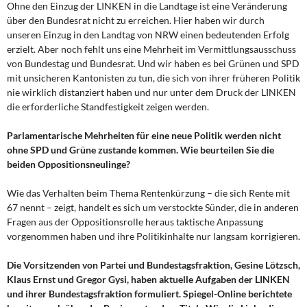
Ohne den Einzug der LINKEN in die Landtage ist eine Veränderung
über den Bundesrat nicht zu erreichen. Hier haben wir durch
unseren Einzug in den Landtag von NRW einen bedeutenden Erfolg
erzielt. Aber noch fehlt uns eine Mehrheit im Vermittlungsausschuss
von Bundestag und Bundesrat. Und wir haben es bei Grünen und SPD
mit unsicheren Kantonisten zu tun, die sich von ihrer früheren Politik
nie wirklich distanziert haben und nur unter dem Druck der LINKEN
die erforderliche Standfestigkeit zeigen werden.
Parlamentarische Mehrheiten für eine neue Politik werden nicht
ohne SPD und Grüne zustande kommen. Wie beurteilen Sie die
beiden Oppositionsneulinge?
Wie das Verhalten beim Thema Rentenkürzung – die sich Rente mit
67 nennt – zeigt, handelt es sich um verstockte Sünder, die in anderen
Fragen aus der Oppositionsrolle heraus taktische Anpassung
vorgenommen haben und ihre Politikinhalte nur langsam korrigieren.
Die Vorsitzenden von Partei und Bundestagsfraktion, Gesine Lötzsch,
Klaus Ernst und Gregor Gysi, haben aktuelle Aufgaben der LINKEN
und ihrer Bundestagsfraktion formuliert. Spiegel-Online berichtete