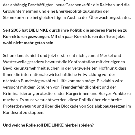
DIE LINKE
der abhängig Beschäftigten, neue Geschenke für die Reichen und die
Großunternehmen und eine Energiepolitik zugunsten der
Weitere Themen
Stromkonzerne bei gleichzeitigem Ausbau des Überwachungsstaates.
Seit 2005 hat DIE LINKE durch ihre Politik die anderen Parteien zu
Memo-Gruppe
Korrekturen gezwungen. Mit ein paar Korrekturen dürfte es jetzt
wohl nicht mehr getan sein.
Institut Solidarische Moderne
Schon damals nicht und jetzt erst recht nicht, zumal Merkel und
Rosa-Luxemburg-Stiftung
Westerwelle geradezu bewusst die Konfrontation mit der eigenen
Bevölkerungsmehrheit suchen in der verzweifelten Hoffnung, dass
Ihnen die internationale wirtschaftliche Entwicklung vor der
Über mich
nächsten Bundestagswahl zu Hilfe kommen möge. Bis dahin wird
versucht mit dem Schüren von Fremdenfeindlichkeit und der
Kontakt
Kriminalisierung protestierender Bürgerinnen und Bürger Punkte zu
machen. Es muss versucht werden, diese Politik über eine breite
Protestbewegung und über die Blockade von Sozialabbaugesetzen im
Bundesrat zu stoppen.
Und welche Rolle soll DIE LINKE hierbei spielen?