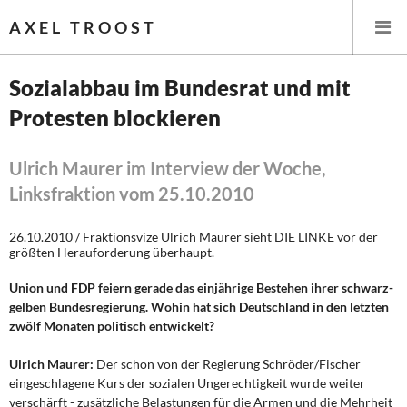
AXEL TROOST
Sozialabbau im Bundesrat und mit
Protesten blockieren
Startseite
Themen
Ulrich Maurer im Interview der Woche,
Linksfraktion vom 25.10.2010
Leitlinien linker Wirtschafts- und Finanzpolitik
26.10.2010 / Fraktionsvize Ulrich Maurer sieht DIE LINKE vor der
Wirtschaftspolitik
größten Herauforderung überhaupt.
Union und FDP feiern gerade das einjährige Bestehen ihrer schwarz-
Steuer- und Finanzpolitik
gelben Bundesregierung. Wohin hat sich Deutschland in den letzten
zwölf Monaten politisch entwickelt?
Öffentliche Infrastruktur und Daseinsvorsorge
Ulrich Maurer:
Der schon von der Regierung Schröder/Fischer
Eurokrise und Griechenland
eingeschlagene Kurs der sozialen Ungerechtigkeit wurde weiter
verschärft - zusätzliche Belastungen für die Armen und die Mehrheit