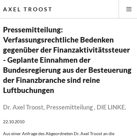
AXEL TROOST
Pressemitteilung:
Verfassungsrechtliche Bedenken
Startseite
gegenüber der Finanzaktivitätssteuer
Themen
- Geplante Einnahmen der
Bundesregierung aus der Besteuerung
Leitlinien linker Wirtschafts- und Finanzpolitik
der Finanzbranche sind reine
Wirtschaftspolitik
Luftbuchungen
Steuer- und Finanzpolitik
Dr. Axel Troost, Pressemitteilung , DIE LINKE.
Öffentliche Infrastruktur und Daseinsvorsorge
22.10.2010
Eurokrise und Griechenland
Aus einer Anfrage des Abgeordneten Dr. Axel Troost an die