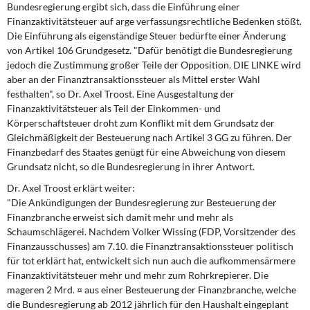
Bundesregierung ergibt sich, dass die Einführung einer
DIE LINKE
Finanzaktivitätsteuer auf arge verfassungsrechtliche Bedenken stößt.
Die Einführung als eigenständige Steuer bedürfte einer Änderung
Weitere Themen
von Artikel 106 Grundgesetz. "Dafür benötigt die Bundesregierung
jedoch die Zustimmung großer Teile der Opposition. DIE LINKE wird
Memo-Gruppe
aber an der Finanztransaktionssteuer als Mittel erster Wahl
festhalten", so Dr. Axel Troost. Eine Ausgestaltung der
Institut Solidarische Moderne
Finanzaktivitätsteuer als Teil der Einkommen- und
Körperschaftsteuer droht zum Konflikt mit dem Grundsatz der
Gleichmäßigkeit der Besteuerung nach Artikel 3 GG zu führen. Der
Rosa-Luxemburg-Stiftung
Finanzbedarf des Staates genügt für eine Abweichung von diesem
Grundsatz nicht, so die Bundesregierung in ihrer Antwort.
Über mich
Dr. Axel Troost erklärt weiter:
"Die Ankündigungen der Bundesregierung zur Besteuerung der
Kontakt
Finanzbranche erweist sich damit mehr und mehr als
Schaumschlägerei. Nachdem Volker Wissing (FDP, Vorsitzender des
Finanzausschusses) am 7.10. die Finanztransaktionssteuer politisch
für tot erklärt hat, entwickelt sich nun auch die aufkommensärmere
Finanzaktivitätsteuer mehr und mehr zum Rohrkrepierer. Die
mageren 2 Mrd. ¤ aus einer Besteuerung der Finanzbranche, welche
die Bundesregierung ab 2012 jährlich für den Haushalt eingeplant