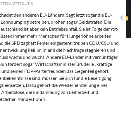
Solidarisches EUropa -
IRTSCHAFTSPOLITIK
Mosaiklinke Perspektiven
hadet den anderen EU-Ländern. Sagt jetzt sogar die EU-
 Lohndumping betreiben, drohen sogar Geldstrafen. Die
tschland ist aber kein Betriebsunfall. Sie ist Folge der rot-
müssen immer mehr Menschen für Hungerlöhne arbeiten.
nd die SPD zaghaft Fehler eingesteht, treiben CDU/CSU und
hnentwicklung ließ im Inland die Nachfrage stagnieren und
uss wuchs und wuchs. Andere EU-Länder mit vernünftiger
n fordert sogar Wirtschaftsminister Brüderle „kräftige
 und seinen FDP-Parteifreunden das Gegenteil gehört.
nbekenntnisse sind, müssen Sie sich für die Beseitigung
 einsetzen. Dazu gehört die Wiederherstellung eines
 Arbeitslose, die Eindämmung von Leiharbeit und
etzlichen Mindestlohns.