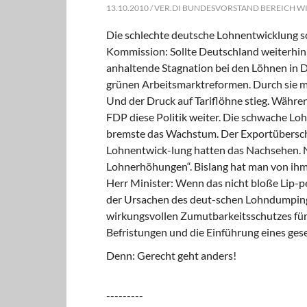
13.10.2010 / VER.DI BUNDESVORSTAND BEREICH W
Die schlechte deutsche Lohnentwicklung sc
Kommission: Sollte Deutschland weiterhin
anhaltende Stagnation bei den Löhnen in Deu
grünen Arbeitsmarktreformen. Durch sie 
Und der Druck auf Tariflöhne stieg. Währe
FDP diese Politik weiter. Die schwache Lo
bremste das Wachstum. Der Exportübersch
Lohnentwick-lung hatten das Nachsehen. Nu
Lohnerhöhungen“. Bislang hat man von ihm
Herr Minister: Wenn das nicht bloße Lip-pe
der Ursachen des deut-schen Lohndumpings
wirkungsvollen Zumutbarkeitsschutzes für
Befristungen und die Einführung eines ges
Denn: Gerecht geht anders!
---------