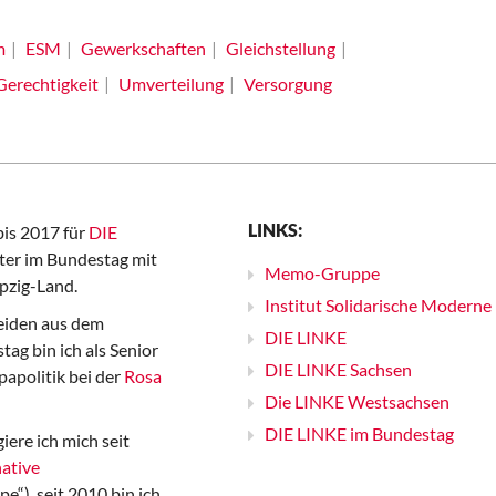
m
ESM
Gewerkschaften
Gleichstellung
Gerechtigkeit
Umverteilung
Versorgung
LINKS:
bis 2017 für
DIE
er im Bundestag mit
Memo-Gruppe
pzig-Land.
Institut Solidarische Moderne
iden aus dem
DIE LINKE
ag bin ich als Senior
DIE LINKE Sachsen
papolitik bei der
Rosa
Die LINKE Westsachsen
DIE LINKE im Bundestag
iere ich mich seit
ative
“), seit 2010 bin ich