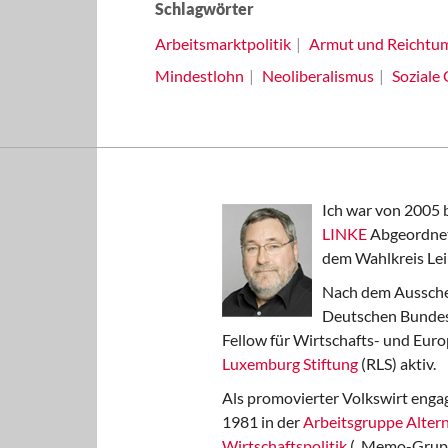
Schlagwörter
Arbeitsmarktpolitik
Armut und Reichtu
Mindestlohn
Neoliberalismus
Soziale 
Ich war von 2005 
LINKE
Abgeordnet
dem Wahlkreis Lei
Nach dem Aussche
Deutschen Bundest
Fellow für Wirtschafts- und Euro
Luxemburg Stiftung
(RLS) aktiv.
Als promovierter Volkswirt engag
1981 in der
Arbeitsgruppe Altern
Wirtschaftspolitik
(„Memo-Gruppe