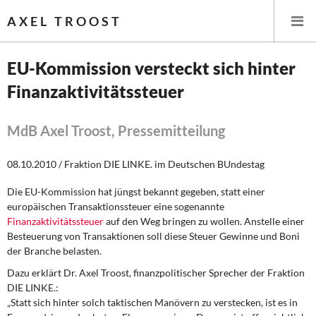
AXEL TROOST
EU-Kommission versteckt sich hinter
Finanzaktivitätssteuer
Startseite
Themen
MdB Axel Troost, Pressemitteilung
Leitlinien linker Wirtschafts- und Finanzpolitik
08.10.2010 / Fraktion DIE LINKE. im Deutschen BUndestag
Die EU-Kommission hat jüngst bekannt gegeben, statt einer
Wirtschaftspolitik
europäischen Transaktionssteuer eine sogenannte
Finanzaktivitätssteuer
auf den Weg bringen zu wollen. Anstelle einer
Steuer- und Finanzpolitik
Besteuerung von Transaktionen soll diese Steuer Gewinne und Boni
der Branche belasten.
Öffentliche Infrastruktur und Daseinsvorsorge
Dazu erklärt Dr. Axel Troost, finanzpolitischer Sprecher der Fraktion
DIE LINKE.:
Eurokrise und Griechenland
„Statt sich hinter solch taktischen Manövern zu verstecken, ist es in