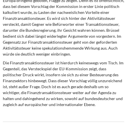
Europa dringend geboten, Flagge zu zeigen. Denn es ist offensichtlich,
DIE LINKE
dass bei diesem Vorschlag der Kommission in erster Linie politisch
kalkuliert wurde, zu Lasten der nachweislichen Vorteile einer
Weitere Themen
Finanztransaktionsteuer. Es wird sich hinter der Aktivitätssteuer
versteckt, damit Gegner wie Befürworter einer Transaktionssteuer,
Memo-Gruppe
darunter die Bundesregierung, ihr Gesicht wahren können. Brüssel
bedient sich dabei längst widerlegter Argumente von vorgestern. Im
Gegensatz zur Finanztransaktionssteuer geht von der geforderten
Institut Solidarische Moderne
Aktivitätssteuer keine spekulationshemmende Wirkung aus. Auch
würde sie deutlich weniger einbringen.
Rosa-Luxemburg-Stiftung
Die Finanztransaktionssteuer ist hierdurch keineswegs vom Tisch. Im
Gegenteil, das Versteckspiel der EU-Kommission zeigt, dass
Über mich
politischer Druck wirkt, insofern sie sich zu einer Besteuerung des
Finanzsektors hinbewegt. Dass dieser Vorschlag völlig unzureichend
Kontakt
ist, steht außer Frage. Doch ist es auch gerade deshalb um so
wichtiger, die Finanztransaktionssteuer weiter auf der Agenda zu
halten und dahingehend zu wirken, sowohl auf bundesdeutscher und
zugleich auf europäischer und internationaler Ebene.