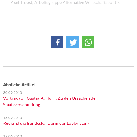
Axel Troost, Arbeitsgruppe Alternative Wirtschaftspolitik
DIE LINKE
Weitere Themen
Memo-Gruppe
Institut Solidarische Moderne
Rosa-Luxemburg-Stiftung
Über mich
Ähnliche Artikel
Kontakt
30.09.2010
Vortrag von Gustav A. Horn: Zu den Ursachen der
Staatsverschuldung
18.09.2010
»Sie sind die Bundeskanzlerin der Lobbyisten«
19.06.2010