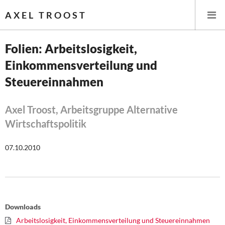
AXEL TROOST
Folien: Arbeitslosigkeit,
Einkommensverteilung und
Startseite
Steuereinnahmen
Themen
Axel Troost, Arbeitsgruppe Alternative
Leitlinien linker Wirtschafts- und Finanzpolitik
Wirtschaftspolitik
Wirtschaftspolitik
07.10.2010
Steuer- und Finanzpolitik
Öffentliche Infrastruktur und Daseinsvorsorge
Downloads
Eurokrise und Griechenland
Arbeitslosigkeit, Einkommensverteilung und Steuereinnahmen