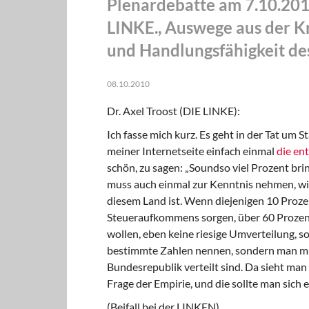
Plenardebatte am 7.10.201
LINKE., Auswege aus der Kr
und Handlungsfähigkeit de
08.10.2010
Dr. Axel Troost
(DIE LINKE):
Ich fasse mich kurz. Es geht in der Tat um Stat
meiner Internetseite einfach einmal
die en
schön, zu sagen: „Soundso viel Prozent br
muss auch einmal zur Kenntnis nehmen, w
diesem Land ist. Wenn diejenigen 10 Prozen
Steueraufkommens sorgen, über 60 Prozent
wollen, eben keine riesige Umverteilung, s
bestimmte Zahlen nennen, sondern man m
Bundesrepublik verteilt sind. Da sieht man
Frage der Empirie, und die sollte man sich
(Beifall bei der LINKEN)