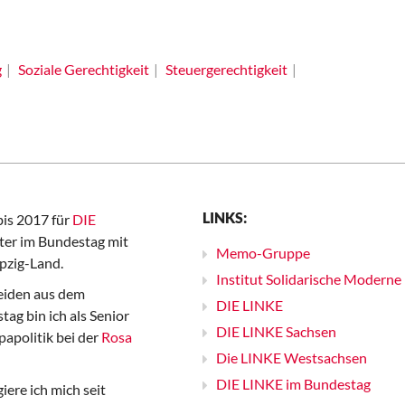
g
Soziale Gerechtigkeit
Steuergerechtigkeit
LINKS:
bis 2017 für
DIE
er im Bundestag mit
Memo-Gruppe
pzig-Land.
Institut Solidarische Moderne
iden aus dem
DIE LINKE
ag bin ich als Senior
DIE LINKE Sachsen
papolitik bei der
Rosa
Die LINKE Westsachsen
DIE LINKE im Bundestag
iere ich mich seit