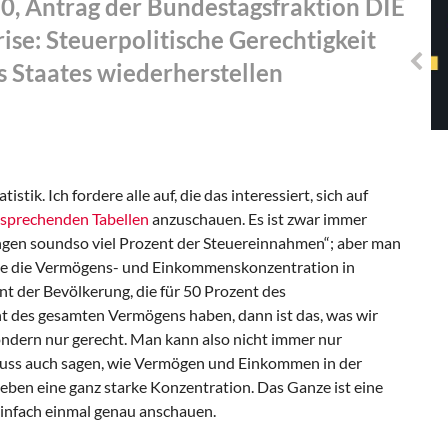
0, Antrag der Bundestagsfraktion DIE
Solidarisches EUropa -
Mosaiklinke Perspektiven
ise: Steuerpolitische Gerechtigkeit
s Staates wiederherstellen
istik. Ich fordere alle auf, die das interessiert, sich auf
tsprechenden Tabellen
anzuschauen. Es ist zwar immer
ingen soundso viel Prozent der Steuereinnahmen“; aber man
ie die Vermögens- und Einkommenskonzentration in
t der Bevölkerung, die für 50 Prozent des
 des gesamten Vermögens haben, dann ist das, was wir
ondern nur gerecht. Man kann also nicht immer nur
uss auch sagen, wie Vermögen und Einkommen in der
 eben eine ganz starke Konzentration. Das Ganze ist eine
 einfach einmal genau anschauen.