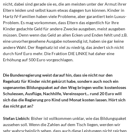
nicht, dabei sind gerade sie es, die am meisten unter der Armut ihrer
Eltern leiden und selbst kaum etwas dagegen tun können. Kinder in
Hartz IV-Familien haben viele Probleme, aber garantiert kein Luxus-
Problem. Es mag vorkommen, dass Eltern das eigentlich für Ihre
Kinder gedachte Geld für andere Zwecke ausgeben, meist ausgeben
müssen. Denn wenn das Geld an allen Ecken und Enden fehlt und z.B.
eine unvorhergesehene Ausgabe notwendig ist, haben sie gar keine
andere Wahl. Der Regelsatz ist viel zu niedrig, das ändert sich nicht
durch fünf Euro mehr. Die Fraktion DIE LINKE hat daher eine
Erhöhung auf 500 Euro vorgeschlagen.
Die Bundesregierung weist darauf hin, dass sie nicht nur den
Regelsatz für Kinder nicht gekürzt habe, sondern auch noch ein
sogenanntes Bildungspaket auf den Weg bringen wolle: kostenloses
Schulessen, Ausflüge, Nachhilfe, Vereinssport... rund 20 Euro will
sich das die Regierung pro Kind und Monat kosten lassen. Hört sich
das nicht gut an?
Stefan Liebich:
Bisher ist vollkommen unklar, wie das Bildungspaket
aussehen soll. Wenn die Zahlen auf dem Tisch liegen, werden wir
sehr wahrscheinlich sehen, dass auch diese Leistungen nicht reichen