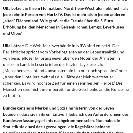
DIE LINKE
Ulla Lötzer, in Ihrem Heimatland Nordrhein-Westfalen lebt mehr als
jede zehnte Person von Hartz IV. Das ist mehr als in jedem anderen
Weitere Themen
„alten“ Flächenland. Wie groß ist die Freude über die 5-Euro-
Erhöhung bei den Menschen in Gelsenkirchen, Lemgo, Leverkusen
Memo-Gruppe
und Olpe?
Institut Solidarische Moderne
Ulla Lötzer:
Die Wohlfahrtsverbände in NRW sind entsetzt. Der
Paritätische spricht vom Vorbeiregieren an der Lebensrealität und
von beispielloser Ignoranz gegenüber den Nöten der Ärmsten in
Rosa-Luxemburg-Stiftung
unserem Land. In Leserbriefen der letzten Tage lese ich:
„Menschenverachtend... ansonsten bin ich nur noch sprachlos.“ oder:
Über mich
„Aber den Hoteliers mehr als die Hälfte der Mehrwertsteuer
schenken. Es wird höchste Zeit für einen sehr heißen Herbst.“ Die
Kontakt
Menschen sind nicht mehr bereit, für die Geschenke an die Konzerne
zu bluten.
Bundeskanzlerin Merkel und Sozialministerin von der Leyen
beteuern, dass sie in ihrem Entwurf lediglich den Anforderungen des
Bundesverfassungsgerichts nachgekommen seien. Nun habe die
Statistik sie quasi dazu gezwungen, die Regelsätze beinahe
unverändert niedrig zu lassen. Können wir da nicht froh sein, dass