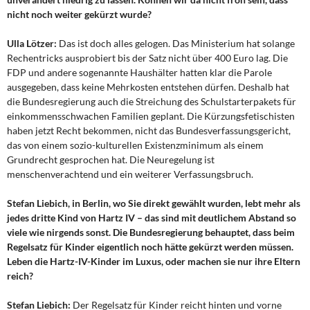
nicht noch weiter gekürzt wurde?
Ulla Lötzer:
Das ist doch alles gelogen. Das Ministerium hat solange
Rechentricks ausprobiert bis der Satz nicht über 400 Euro lag. Die
FDP und andere sogenannte Haushälter hatten klar die Parole
ausgegeben, dass keine Mehrkosten entstehen dürfen. Deshalb hat
die Bundesregierung auch die Streichung des Schulstarterpakets für
einkommensschwachen Familien geplant. Die Kürzungsfetischisten
haben jetzt Recht bekommen, nicht das Bundesverfassungsgericht,
das von einem sozio-kulturellen Existenzminimum als einem
Grundrecht gesprochen hat. Die Neuregelung ist
menschenverachtend und ein weiterer Verfassungsbruch.
Stefan Liebich, in Berlin, wo Sie direkt gewählt wurden, lebt mehr als
jedes dritte Kind von Hartz IV – das sind mit deutlichem Abstand so
viele wie nirgends sonst. Die Bundesregierung behauptet, dass beim
Regelsatz für Kinder eigentlich noch hätte gekürzt werden müssen.
Leben die Hartz-IV-Kinder im Luxus, oder machen sie nur ihre Eltern
reich?
Stefan Liebich:
Der Regelsatz für Kinder reicht hinten und vorne