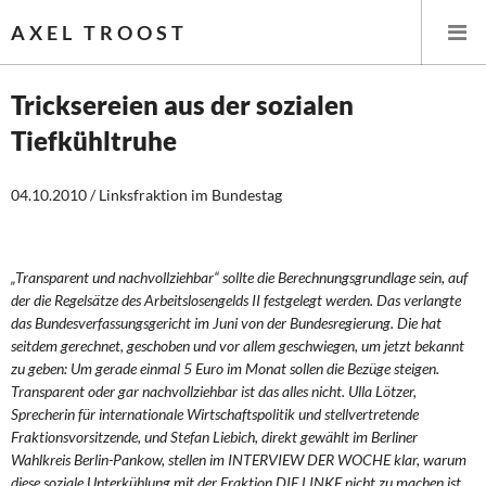
AXEL TROOST
Tricksereien aus der sozialen
Tiefkühltruhe
Startseite
04.10.2010 / Linksfraktion im Bundestag
Themen
Leitlinien linker Wirtschafts- und Finanzpolitik
„Transparent und nachvollziehbar“ sollte die Berechnungsgrundlage sein, auf
Wirtschaftspolitik
der die Regelsätze des Arbeitslosengelds II festgelegt werden. Das verlangte
das Bundesverfassungsgericht im Juni von der Bundesregierung. Die hat
seitdem gerechnet, geschoben und vor allem geschwiegen, um jetzt bekannt
Steuer- und Finanzpolitik
zu geben: Um gerade einmal 5 Euro im Monat sollen die Bezüge steigen.
Transparent oder gar nachvollziehbar ist das alles nicht. Ulla Lötzer,
Öffentliche Infrastruktur und Daseinsvorsorge
Sprecherin für internationale Wirtschaftspolitik und stellvertretende
Fraktionsvorsitzende, und Stefan Liebich, direkt gewählt im Berliner
Eurokrise und Griechenland
Wahlkreis Berlin-Pankow, stellen im INTERVIEW DER WOCHE klar, warum
diese soziale Unterkühlung mit der Fraktion DIE LINKE nicht zu machen ist.