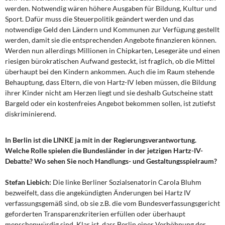
werden. Notwendig wären höhere Ausgaben für Bildung, Kultur und
Sport. Dafür muss die Steuerpolitik geändert werden und das
notwendige Geld den Ländern und Kommunen zur Verfügung gestellt
werden, damit sie die entsprechenden Angebote finanzieren können.
Werden nun allerdings Millionen in Chipkarten, Lesegeräte und einen
riesigen bürokratischen Aufwand gesteckt, ist fraglich, ob die Mittel
überhaupt bei den Kindern ankommen. Auch die im Raum stehende
Behauptung, dass Eltern, die von Hartz-IV leben müssen, die Bildung
ihrer Kinder nicht am Herzen liegt und sie deshalb Gutscheine statt
Bargeld oder ein kostenfreies Angebot bekommen sollen, ist zutiefst
diskriminierend.
In Berlin ist die LINKE ja mit in der Regierungsverantwortung.
Welche Rolle spielen die Bundesländer in der jetzigen Hartz-IV-
Debatte? Wo sehen Sie noch Handlungs- und Gestaltungsspielraum?
Stefan Liebich:
Die linke Berliner Sozialsenatorin Carola Bluhm
bezweifelt, dass die angekündigten Änderungen bei Hartz IV
verfassungsgemäß sind, ob sie z.B. die vom Bundesverfassungsgericht
geforderten Transparenzkriterien erfüllen oder überhaupt
menschenwürdig sind. Klar ist, dass Berlin einer Verhöhnung der