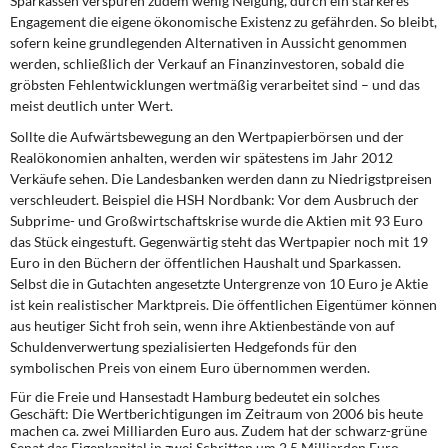
Sparkassen verspüren zudem wenig Neigung, durch ein stärkeres
Engagement die eigene ökonomische Existenz zu gefährden. So bleibt,
sofern keine grundlegenden Alternativen in Aussicht genommen
werden, schließlich der Verkauf an Finanzinvestoren, sobald die
gröbsten Fehlentwicklungen wertmäßig verarbeitet sind – und das
meist deutlich unter Wert.
Sollte die Aufwärtsbewegung
an den Wertpapierbörsen und der
Realökonomien anhalten, werden wir spätestens im Jahr 2012
Verkäufe sehen. Die Landesbanken werden dann zu Niedrigstpreisen
verschleudert. Beispiel die HSH Nordbank: Vor dem Ausbruch der
Subprime- und Großwirtschaftskrise wurde die Aktien mit 93 Euro
das Stück eingestuft. Gegenwärtig steht das Wertpapier noch mit 19
Euro in den Büchern der öffentlichen Haushalt und Sparkassen.
Selbst die in Gutachten angesetzte Untergrenze von 10 Euro je Aktie
ist kein realistischer Marktpreis. Die öffentlichen Eigentümer können
aus heutiger Sicht froh sein, wenn ihre Aktienbestände von auf
Schuldenverwertung spezialisierten Hedgefonds für den
symbolischen Preis von einem Euro übernommen werden.
Für die Freie und Hansestadt Hamburg
bedeutet ein solches
Geschäft: Die Wertberichtigungen im Zeitraum von 2006 bis heute
machen ca. zwei Milliarden Euro aus. Zudem hat der schwarz-grüne
Senat das Eigenkapital in zwei Schritten um 2,5 Milliarden Euro