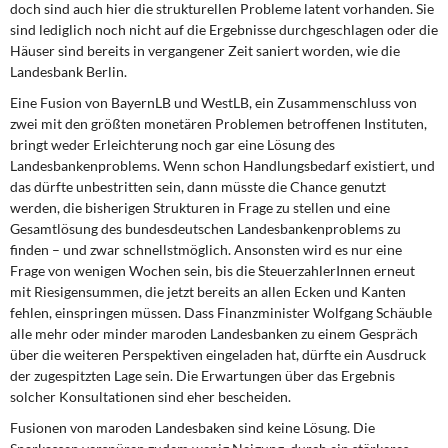
doch sind auch hier die strukturellen Probleme latent vorhanden. Sie
sind lediglich noch nicht auf die Ergebnisse durchgeschlagen oder die
Häuser sind bereits in vergangener Zeit saniert worden, wie die
Landesbank Berlin.
Eine Fusion von BayernLB und WestLB,
ein Zusammenschluss von
zwei mit den größten monetären Problemen betroffenen Instituten,
bringt weder Erleichterung noch gar eine Lösung des
Landesbankenproblems. Wenn schon Handlungsbedarf existiert, und
das dürfte unbestritten sein, dann müsste die Chance genutzt
werden, die bisherigen Strukturen in Frage zu stellen und eine
Gesamtlösung des bundesdeutschen Landesbankenproblems zu
finden – und zwar schnellstmöglich. Ansonsten wird es nur eine
Frage von wenigen Wochen sein, bis die SteuerzahlerInnen erneut
mit Riesigensummen, die jetzt bereits an allen Ecken und Kanten
fehlen, einspringen müssen. Dass Finanzminister Wolfgang Schäuble
alle mehr oder minder maroden Landesbanken zu einem Gespräch
über die weiteren Perspektiven eingeladen hat, dürfte ein Ausdruck
der zugespitzten Lage sein. Die Erwartungen über das Ergebnis
solcher Konsultationen sind eher bescheiden.
Fusionen von maroden Landesbaken
sind keine Lösung. Die