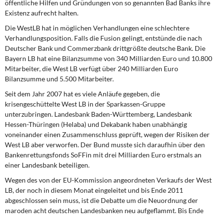
öffentliche Hilfen und Gründungen von so genannten Bad Banks ihre
DIE LINKE
Existenz aufrecht halten.
Weitere Themen
Die WestLB hat in möglichen Verhandlungen
eine schlechtere
Verhandlungsposition. Falls die Fusion gelingt, entstünde die nach
Deutscher Bank und Commerzbank drittgrößte deutsche Bank. Die
Memo-Gruppe
Bayern LB hat eine Bilanzsumme von 340 Milliarden Euro und 10.800
Mitarbeiter, die West LB verfügt über 240 Milliarden Euro
Institut Solidarische Moderne
Bilanzsumme und 5.500 Mitarbeiter.
Seit dem Jahr 2007 hat es viele Anläufe
gegeben, die
Rosa-Luxemburg-Stiftung
krisengeschüttelte West LB in der Sparkassen-Gruppe
unterzubringen. Landesbank Baden-Württemberg, Landesbank
Über mich
Hessen-Thüringen (Helaba) und Dekabank haben unabhängig
voneinander einen Zusammenschluss geprüft, wegen der Risiken der
West LB aber verworfen. Der Bund musste sich daraufhin über den
Kontakt
Bankenrettungsfonds SoFFin mit drei Milliarden Euro erstmals an
einer Landesbank beteiligen.
Wegen des von der EU-Kommission
angeordneten Verkaufs der West
LB, der noch in diesem Monat eingeleitet und bis Ende 2011
abgeschlossen sein muss, ist die Debatte um die Neuordnung der
maroden acht deutschen Landesbanken neu aufgeflammt. Bis Ende