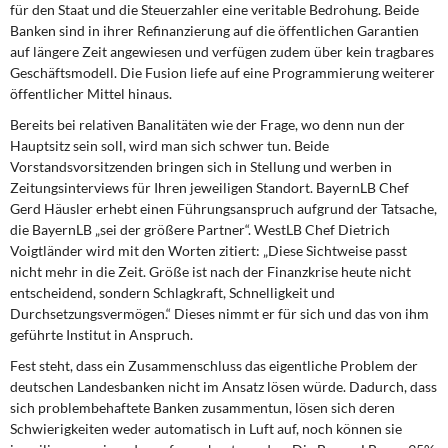
für den Staat und die Steuerzahler eine veritable Bedrohung. Beide
Banken sind in ihrer Refinanzierung auf die öffentlichen Garantien
auf längere Zeit angewiesen und verfügen zudem über kein tragbares
Geschäftsmodell. Die Fusion liefe auf eine Programmierung weiterer
öffentlicher Mittel hinaus.
Bereits bei relativen Banalitäten
wie der Frage, wo denn nun der
Hauptsitz sein soll, wird man sich schwer tun. Beide
Vorstandsvorsitzenden bringen sich in Stellung und werben in
Zeitungsinterviews für Ihren jeweiligen Standort. BayernLB Chef
Gerd Häusler erhebt einen Führungsanspruch aufgrund der Tatsache,
die BayernLB „sei der größere Partner“. WestLB Chef Dietrich
Voigtländer wird mit den Worten zitiert: „Diese Sichtweise passt
nicht mehr in die Zeit. Größe ist nach der Finanzkrise heute nicht
entscheidend, sondern Schlagkraft, Schnelligkeit und
Durchsetzungsvermögen.“ Dieses nimmt er für sich und das von ihm
geführte Institut in Anspruch.
Fest steht, dass ein Zusammenschluss
das eigentliche Problem der
deutschen Landesbanken nicht im Ansatz lösen würde. Dadurch, dass
sich problembehaftete Banken zusammentun, lösen sich deren
Schwierigkeiten weder automatisch in Luft auf, noch können sie