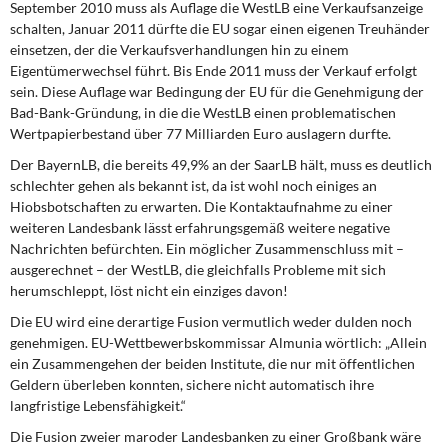
September 2010 muss als Auflage die WestLB eine Verkaufsanzeige
schalten, Januar 2011 dürfte die EU sogar einen eigenen Treuhänder
einsetzen, der die Verkaufsverhandlungen hin zu einem
Eigentümerwechsel führt. Bis Ende 2011 muss der Verkauf erfolgt
sein. Diese Auflage war Bedingung der EU für die Genehmigung der
Bad-Bank-Gründung, in die die WestLB einen problematischen
Wertpapierbestand über 77 Milliarden Euro auslagern durfte.
Der BayernLB, die bereits 49,9% an der SaarLB hält,
muss es deutlich
schlechter gehen als bekannt ist, da ist wohl noch einiges an
Hiobsbotschaften zu erwarten. Die Kontaktaufnahme zu einer
weiteren Landesbank lässt erfahrungsgemäß weitere negative
Nachrichten befürchten. Ein möglicher Zusammenschluss mit –
ausgerechnet – der WestLB, die gleichfalls Probleme mit sich
herumschleppt, löst nicht ein einziges davon!
Die EU wird eine derartige Fusion vermutlich
weder dulden noch
genehmigen. EU-Wettbewerbskommissar Almunia wörtlich: „Allein
ein Zusammengehen der beiden Institute, die nur mit öffentlichen
Geldern überleben konnten, sichere nicht automatisch ihre
langfristige Lebensfähigkeit.“
Die Fusion zweier maroder Landesbanken
zu einer Großbank wäre