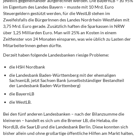
jeweilis gegeneinander aufgerechnet werden. Die BayernLB – zu 95%
im Eigentum des Landes Bayern – musste mit 10 Mrd. Euro
Steuergeldern gestützt werden, für die WestLB stehen im
Zweifelsfalls die BürgerInnen des Landes Nordrhein-Westfalen mit
3,75 Mrd. Euro gerade. Zusätzlich haften die Sparkassen in NRW
über 1,25 Milliarden Euro. Man will 25% an Kosten in einem
Zeitfenster von 24 Monaten einsparen, was wie üblich zu Lasten der
MitarbeiterInnen gehen dürfte.
Derzeit haben folgende Landesbanken riesige Probleme:
die HSH Nordbank
die Landesbank Baden-Württemberg mit der ehemaligen
SachsenLB, jetzt Sachsen Bank (unselbstständiger Bestandteil
der Landesbank Baden-Württemberg)
die BayernLB
die WestLB.
Bei den fünf anderen Landesbanken
– nach der Bilanzsumme die
kleineren – handelt es sich um die Bremer LB, die Helaba, die
NordLB, die SaarLB und die Landesbank Berlin. Diese konnten sich
bisher allein und ohne großartige öffentliche Hilfen am Markt halten,