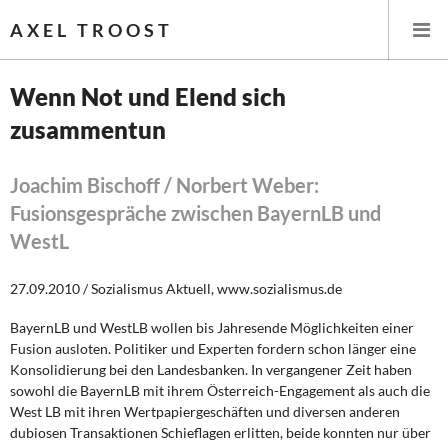
AXEL TROOST
Wenn Not und Elend sich
zusammentun
Startseite
Themen
Joachim Bischoff / Norbert Weber:
Fusionsgespräche zwischen BayernLB und
Leitlinien linker Wirtschafts- und Finanzpolitik
WestL
Wirtschaftspolitik
27.09.2010 / Sozialismus Aktuell, www.sozialismus.de
Steuer- und Finanzpolitik
BayernLB und WestLB wollen bis Jahresende Möglichkeiten einer
Fusion ausloten. Politiker und Experten fordern schon länger eine
Öffentliche Infrastruktur und Daseinsvorsorge
Konsolidierung bei den Landesbanken. In vergangener Zeit haben
sowohl die BayernLB mit ihrem Österreich-Engagement als auch die
West LB mit ihren Wertpapiergeschäften und diversen anderen
Eurokrise und Griechenland
dubiosen Transaktionen Schieflagen erlitten, beide konnten nur über