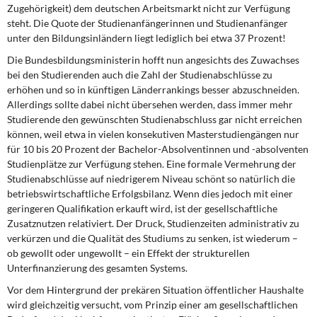
Zugehörigkeit) dem deutschen Arbeitsmarkt nicht zur Verfügung
steht. Die Quote der Studienanfängerinnen und Studienanfänger
unter den Bildungsinländern liegt lediglich bei etwa 37 Prozent!
Die Bundesbildungsministerin hofft nun angesichts des Zuwachses
bei den Studierenden auch die Zahl der Studienabschlüsse zu
erhöhen und so in künftigen Länderrankings besser abzuschneiden.
Allerdings sollte dabei nicht übersehen werden, dass immer mehr
Studierende den gewünschten Studienabschluss gar nicht erreichen
können, weil etwa in vielen konsekutiven Masterstudiengängen nur
für 10 bis 20 Prozent der Bachelor-Absolventinnen und -absolventen
Studienplätze zur Verfügung stehen. Eine formale Vermehrung der
Studienabschlüsse auf niedrigerem Niveau schönt so natürlich die
betriebswirtschaftliche Erfolgsbilanz. Wenn dies jedoch mit einer
geringeren Qualifikation erkauft wird, ist der gesellschaftliche
Zusatznutzen relativiert. Der Druck, Studienzeiten administrativ zu
verkürzen und die Qualität des Studiums zu senken, ist wiederum –
ob gewollt oder ungewollt – ein Effekt der strukturellen
Unterfinanzierung des gesamten Systems.
Vor dem Hintergrund der prekären Situation öffentlicher Haushalte
wird gleichzeitig versucht, vom Prinzip einer am gesellschaftlichen