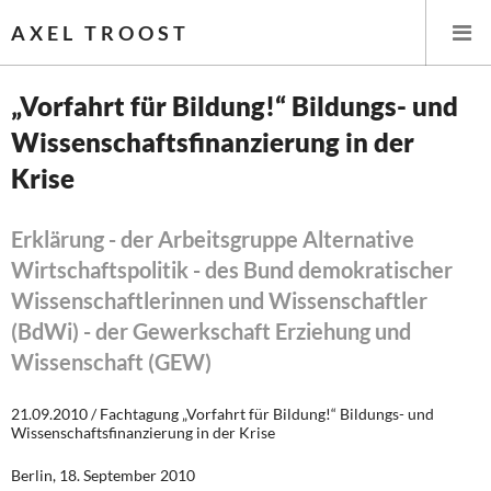
AXEL TROOST
„Vorfahrt für Bildung!“ Bildungs- und
Wissenschaftsfinanzierung in der
Startseite
Krise
Themen
Erklärung - der Arbeitsgruppe Alternative
Leitlinien linker Wirtschafts- und Finanzpolitik
Wirtschaftspolitik - des Bund demokratischer
Wissenschaftlerinnen und Wissenschaftler
Wirtschaftspolitik
(BdWi) - der Gewerkschaft Erziehung und
Steuer- und Finanzpolitik
Wissenschaft (GEW)
Öffentliche Infrastruktur und Daseinsvorsorge
21.09.2010 / Fachtagung „Vorfahrt für Bildung!“ Bildungs- und
Wissenschaftsfinanzierung in der Krise
Eurokrise und Griechenland
Berlin, 18. September 2010