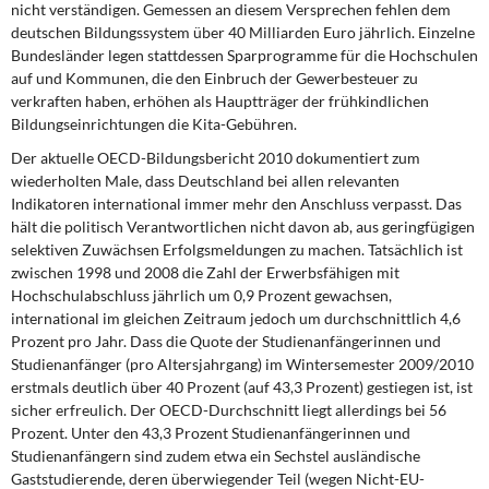
nicht verständigen. Gemessen an diesem Versprechen fehlen dem
deutschen Bildungssystem über 40 Milliarden Euro jährlich. Einzelne
Bundesländer legen stattdessen Sparprogramme für die Hochschulen
auf und Kommunen, die den Einbruch der Gewerbesteuer zu
verkraften haben, erhöhen als Hauptträger der frühkindlichen
Bildungseinrichtungen die Kita-Gebühren.
Der aktuelle OECD-Bildungsbericht 2010 dokumentiert zum
wiederholten Male, dass Deutschland bei allen relevanten
Indikatoren international immer mehr den Anschluss verpasst. Das
hält die politisch Verantwortlichen nicht davon ab, aus geringfügigen
selektiven Zuwächsen Erfolgsmeldungen zu machen. Tatsächlich ist
zwischen 1998 und 2008 die Zahl der Erwerbsfähigen mit
Hochschulabschluss jährlich um 0,9 Prozent gewachsen,
international im gleichen Zeitraum jedoch um durchschnittlich 4,6
Prozent pro Jahr. Dass die Quote der Studienanfängerinnen und
Studienanfänger (pro Altersjahrgang) im Wintersemester 2009/2010
erstmals deutlich über 40 Prozent (auf 43,3 Prozent) gestiegen ist, ist
sicher erfreulich. Der OECD-Durchschnitt liegt allerdings bei 56
Prozent. Unter den 43,3 Prozent Studienanfängerinnen und
Studienanfängern sind zudem etwa ein Sechstel ausländische
Gaststudierende, deren überwiegender Teil (wegen Nicht-EU-