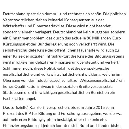
DIE LINKE
Deutschland spart sich dumm – und rechnet sich schön. Die politisch
Weitere Themen
Verantwortlichen ziehen keinerlei Konsequenzen aus der
Wirtschafts-und Finanzmarktkrise. Diese wird nicht beendet,
Memo-Gruppe
sondern vielmehr verlagert. Deutschland hat kein Ausgaben-sondern
ein Einnahmenproblem, das durch das aktuelle 80 Milliarden-Euro-
Institut Solidarische Moderne
Kürzungspaket der Bundesregierung noch verschärft wird. Die
selbstverschuldete Krise der öffentlichen Haushalte wird auch zu
einer Krise der sozialen Infrastruktur: die Krise des Bildungssystems
Rosa-Luxemburg-Stiftung
wird infolge einer defizitären Finanzierung verstetigt und vertieft.
Schlimmer noch: diese Politik gefährdet die perspektivische
Über mich
gesellschaftliche und volkswirtschaftliche Entwicklung, welche im
Übergang von der Industriegesellschaft zur „Wissensgesellschaft“ ein
hohes Qualifikationsniveau in der sozialen Breite voraus setzt.
Kontakt
Stattdessen droht in wichtigen gesellschaftlichen Bereichen ein
Fachkräftemangel.
Das „offizielle“ Kanzlerinversprechen, bis zum Jahre 2015 zehn
Prozent des BIP für Bildung und Forschung auszugeben, wurde zwar
auf mehreren Bildungsgipfeln bestätigt, über ein konkretes
Finanzierungskonzept jedoch konnten sich Bund und Länder bisher