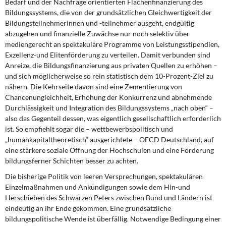
Bedarf und der Nachfrage orientierten Flächenfinanzierung des
Bildungssystems, die von der grundsätzlichen Gleichwertigkeit der
Bildungsteilnehmerinnen und -teilnehmer ausgeht, endgültig
abzugehen und finanzielle Zuwächse nur noch selektiv über
mediengerecht an spektakuläre Programme von Leistungsstipendien,
Exzellenz-und Elitenförderung zu verteilen. Damit verbunden sind
Anreize, die Bildungsfinanzierung aus privaten Quellen zu erhöhen –
und sich möglicherweise so rein statistisch dem 10-Prozent-Ziel zu
nähern. Die Kehrseite davon sind eine Zementierung von
Chancenungleichheit, Erhöhung der Konkurrenz und abnehmende
Durchlässigkeit und Integration des Bildungssystems „nach oben“ –
also das Gegenteil dessen, was eigentlich gesellschaftlich erforderlich
ist. So empfiehlt sogar die – wettbewerbspolitisch und
„humankapitaltheoretisch“ ausgerichtete – OECD Deutschland, auf
eine stärkere soziale Öffnung der Hochschulen und eine Förderung
bildungsferner Schichten besser zu achten.
Die bisherige Politik von leeren Versprechungen, spektakulären
Einzelmaßnahmen und Ankündigungen sowie dem Hin-und
Herschieben des Schwarzen Peters zwischen Bund und Ländern ist
eindeutig an ihr Ende gekommen. Eine grundsätzliche
bildungspolitische Wende ist überfällig. Notwendige Bedingung einer