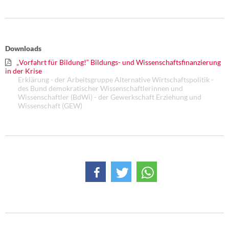
Downloads
„Vorfahrt für Bildung!“ Bildungs- und Wissenschaftsfinanzierung
in der Krise
Erklärung - der Arbeitsgruppe Alternative Wirtschaftspolitik -
des Bund demokratischer Wissenschaftlerinnen und
Wissenschaftler (BdWi) - der Gewerkschaft Erziehung und
Wissenschaft (GEW)