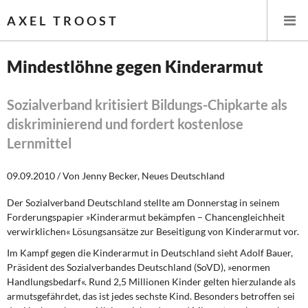
AXEL TROOST
Mindestlöhne gegen Kinderarmut
Startseite
Sozialverband kritisiert Bildungs-Chipkarte als
diskriminierend und fordert kostenlose
Themen
Lernmittel
Leitlinien linker Wirtschafts- und Finanzpolitik
09.09.2010 / Von Jenny Becker, Neues Deutschland
Wirtschaftspolitik
Der Sozialverband Deutschland stellte am Donnerstag in seinem
Forderungspapier »Kinderarmut bekämpfen – Chancengleichheit
Steuer- und Finanzpolitik
verwirklichen« Lösungsansätze zur Beseitigung von Kinderarmut vor.
Öffentliche Infrastruktur und Daseinsvorsorge
Im Kampf gegen die Kinderarmut in Deutschland sieht Adolf Bauer,
Präsident des Sozialverbandes Deutschland (SoVD), »enormen
Handlungsbedarf«. Rund 2,5 Millionen Kinder gelten hierzulande als
Eurokrise und Griechenland
armutsgefährdet, das ist jedes sechste Kind. Besonders betroffen sei