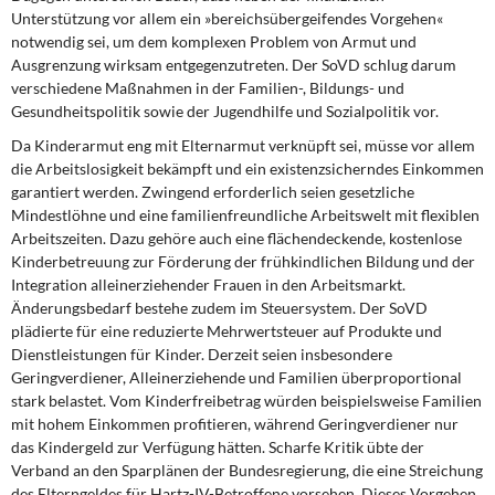
Unterstützung vor allem ein »bereichsübergeifendes Vorgehen«
notwendig sei, um dem komplexen Problem von Armut und
Ausgrenzung wirksam entgegenzutreten. Der SoVD schlug darum
verschiedene Maßnahmen in der Familien-, Bildungs- und
Gesundheitspolitik sowie der Jugendhilfe und Sozialpolitik vor.
Da Kinderarmut eng mit Elternarmut verknüpft sei, müsse vor allem
die Arbeitslosigkeit bekämpft und ein existenzsicherndes Einkommen
garantiert werden. Zwingend erforderlich seien gesetzliche
Mindestlöhne und eine familienfreundliche Arbeitswelt mit flexiblen
Arbeitszeiten. Dazu gehöre auch eine flächendeckende, kostenlose
Kinderbetreuung zur Förderung der frühkindlichen Bildung und der
Integration alleinerziehender Frauen in den Arbeitsmarkt.
Änderungsbedarf bestehe zudem im Steuersystem. Der SoVD
plädierte für eine reduzierte Mehrwertsteuer auf Produkte und
Dienstleistungen für Kinder. Derzeit seien insbesondere
Geringverdiener, Alleinerziehende und Familien überproportional
stark belastet. Vom Kinderfreibetrag würden beispielsweise Familien
mit hohem Einkommen profitieren, während Geringverdiener nur
das Kindergeld zur Verfügung hätten. Scharfe Kritik übte der
Verband an den Sparplänen der Bundesregierung, die eine Streichung
des Elterngeldes für Hartz-IV-Betroffene vorsehen. Dieses Vorgehen