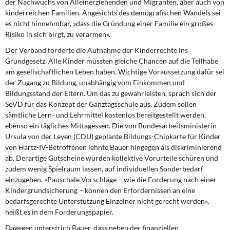
der Nachwuchs von Alleinerziehenden und Migranten, aber auch von
DIE LINKE
kinderreichen Familien. Angesichts des demografischen Wandels sei
es nicht hinnehmbar, »dass die Gründung einer Familie ein großes
Weitere Themen
Risiko in sich birgt, zu verarmen«.
Der Verband forderte die Aufnahme der Kinderrechte ins
Memo-Gruppe
Grundgesetz. Alle Kinder müssten gleiche Chancen auf die Teilhabe
am gesellschaftlichen Leben haben. Wichtige Voraussetzung dafür sei
Institut Solidarische Moderne
der Zugang zu Bildung, unabhängig vom Einkommen und
Bildungsstand der Eltern. Um das zu gewährleisten, sprach sich der
Rosa-Luxemburg-Stiftung
SoVD für das Konzept der Ganztagsschule aus. Zudem sollen
sämtliche Lern- und Lehrmittel kostenlos bereitgestellt werden,
ebenso ein tägliches Mittagessen. Die von Bundesarbeitsministerin
Über mich
Ursula von der Leyen (CDU) geplante Bildungs-Chipkarte für Kinder
von Hartz-IV-Betroffenen lehnte Bauer hingegen als diskriminierend
Kontakt
ab. Derartige Gutscheine würden kollektive Vorurteile schüren und
zudem wenig Spielraum lassen, auf individuellen Sonderbedarf
einzugehen. »Pauschale Vorschläge – wie die Forderung nach einer
Kindergrundsicherung – können den Erfordernissen an eine
bedarfsgerechte Unterstützung Einzelner nicht gerecht werden«,
heißt es in dem Forderungspapier.
Dagegen unterstrich Bauer, dass neben der finanziellen