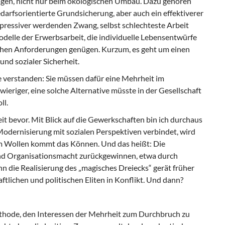
agen, nicht nur beim ökologischen Umbau. Dazu gehören
edarfsorientierte Grundsicherung, aber auch ein effektiverer
pressiver werdenden Zwang, selbst schlechteste Arbeit
elle der Erwerbsarbeit, die individuelle Lebensentwürfe
chen Anforderungen genügen. Kurzum, es geht um einen
nd sozialer Sicherheit.
e verstanden: Sie müssen dafür eine Mehrheit im
ieriger, eine solche Alternative müsste in der Gesellschaft
ll.
it bevor. Mit Blick auf die Gewerkschaften bin ich durchaus
 Modernisierung mit sozialen Perspektiven verbindet, wird
 Wollen kommt das Können. Und das heißt: Die
d Organisationsmacht zurückgewinnen, etwa durch
 die Realisierung des „magisches Dreiecks“ gerät früher
ftlichen und politischen Eliten in Konflikt. Und dann?
ethode, den Interessen der Mehrheit zum Durchbruch zu