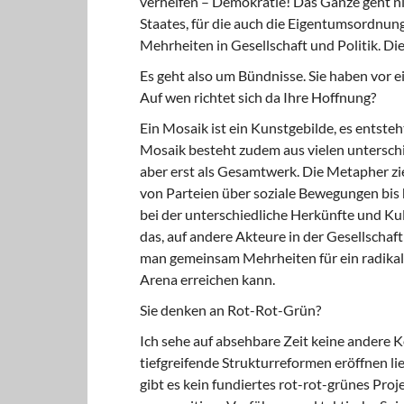
verhelfen – Demokratie! Das Ganze geht n
Staates, für die auch die Eigentumsordnung
Mehrheiten in Gesellschaft und Politik. Di
Es geht also um Bündnisse. Sie haben vor e
Auf wen richtet sich da Ihre Hoffnung?
Ein Mosaik ist ein Kunstgebilde, es entsteh
Mosaik besteht zudem aus vielen unterschie
aber erst als Gesamtwerk. Die Metapher zie
von Parteien über soziale Bewegungen bis h
bei der unterschiedliche Herkünfte und Ku
das, auf andere Akteure in der Gesellschaf
man gemeinsam Mehrheiten für ein radikal
Arena erreichen kann.
Sie denken an Rot-Rot-Grün?
Ich sehe auf absehbare Zeit keine andere K
tiefgreifende Strukturreformen eröffnen lie
gibt es kein fundiertes rot-rot-grünes Proje