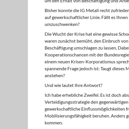
um den Erhalt von Beschäftigung und Arbei
Bisher konnte die IG Metall recht zufriede
auf gewerkschaftlicher Linie. Fällt es Ihne
umzuschwenken?
Die Wucht der Krise hat eine gewisse Scho
waren zunächst bemüht, den Einbruch von A
Beschäftigung umschlagen zu lassen. Dabei
Kooperationschancen mit der Bundesregier
einem neuen Krisen-Korporatismus sprechen
spannende Frage jedoch ist: Taugt dieses M
anstehen?
Und wie lautet Ihre Antwort?
Ich habe erhebliche Zweifel. Es ist doch ab
Verteidigungsstrategie den gegenwärtigen
gewerkschaftliche Einflussmöglichkeiten fr
Mobilisierungsfähigkeit beruhen. Anders ge
kommen.