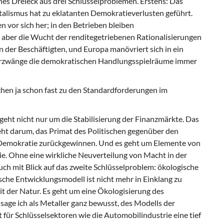
hes Dreieck aus drei Schlüsselproblemen. Erstens: Das
lismus hat zu eklatanten Demokratieverlusten geführt.
 vor sich her; in den Betrieben bleiben
 aber die Wucht der renditegetriebenen Rationalisierungen
n der Beschäftigten, und Europa manövriert sich in ein
parzwänge die demokratischen Handlungsspielräume immer
hen ja schon fast zu den Standardforderungen im
s geht nicht nur um die Stabilisierung der Finanzmärkte. Das
geht darum, das Primat des Politischen gegenüber den
Demokratie zurückgewinnen. Und es geht um Elemente von
e. Ohne eine wirkliche Neuverteilung von Macht in der
auch mit Blick auf das zweite Schlüsselproblem: ökologische
ische Entwicklungsmodell ist nicht mehr in Einklang zu
 der Natur. Es geht um eine Ökologisierung des
sage ich als Metaller ganz bewusst, des Modells der
für Schlüsselsektoren wie die Automobilindustrie eine tief