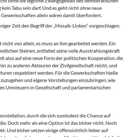
icht ohne die legitime Zwangsgewalt des demokratischen
 kein Tabu sein darf. Und es geht nicht ohne neue
e Gewerkschaften allein wären damit überfordert.
iniger Zeit den Begriff der „Mosaik-Linken“ vorgeschlagen.
t nicht von allein, es muss an ihm gearbeitet werden. Ein
dlichen Steinen, entfaltet seine volle Ausstrahlungskraft
lt also auf eine neue Form der politischen Kooperation, die
in zu anderen Akteuren der Zivilgesellschaft reicht, und
lturen respektiert werden. Für die Gewerkschaften hieße
t zuzugehen und eigene Vorstellungen einzubringen, wie
es Umsteuern in Gesellschaft und parlamentarischen
onstellation, durch die sich zumindest die Chance auf
ße. Doch mehr als eine Option ist das bisher nicht. Noch
kt. Und bisher setzen einige offensichtlich lieber auf