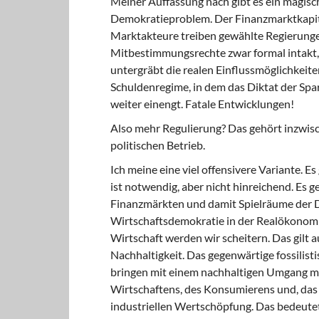
Meiner Auffassung nach gibt es ein magisc
Demokratieproblem. Der Finanzmarktkapita
Marktakteure treiben gewählte Regierungen
Mitbestimmungsrechte zwar formal intakt,
untergräbt die realen Einflussmöglichkeite
Schuldenregime, in dem das Diktat der S
weiter einengt. Fatale Entwicklungen!
Also mehr Regulierung? Das gehört inzwisc
politischen Betrieb.
Ich meine eine viel offensivere Variante. E
ist notwendig, aber nicht hinreichend. Es 
Finanzmärkten und damit Spielräume der 
Wirtschaftsdemokratie in der Realökonomi
Wirtschaft werden wir scheitern. Das gilt 
Nachhaltigkeit. Das gegenwärtige fossilist
bringen mit einem nachhaltigen Umgang mit
Wirtschaftens, des Konsumierens und, das 
industriellen Wertschöpfung. Das bedeutet 