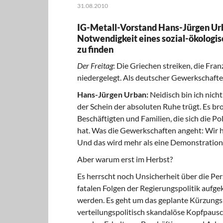
31.08.2010
IG-Metall-Vorstand Hans-Jürgen Urb
Notwendigkeit eines sozial-ökologi
zu finden
Der Freitag
: Die Griechen streiken, die Fran
niedergelegt. Als deutscher Gewerkschafte
Hans-Jürgen Urban:
Neidisch bin ich nicht
der Schein der absoluten Ruhe trügt. Es bro
Beschäftigten und Familien, die sich die Po
hat. Was die Gewerkschaften angeht: Wir 
Und das wird mehr als eine Demonstratio
Aber warum erst im Herbst?
Es herrscht noch Unsicherheit über die Per
fatalen Folgen der Regierungspolitik aufge
werden. Es geht um das geplante Kürzungs
verteilungspolitisch skandalöse Kopfpausc