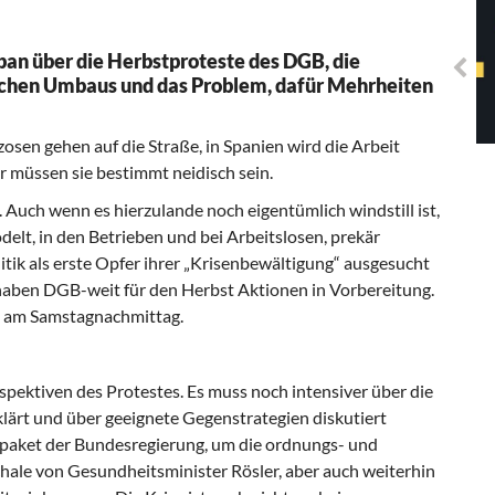
Solidarisches EUropa -
Mosaiklinke Perspektiven
an über die Herbstproteste des DGB, die
schen Umbaus und das Problem, dafür Mehrheiten
zosen gehen auf die Straße, in Spanien wird die Arbeit
r müssen sie bestimmt neidisch sein.
. Auch wenn es hierzulande noch eigentümlich windstill ist,
delt, in den Betrieben und bei Arbeitslosen, prekär
litik als erste Opfer ihrer „Krisenbewältigung“ ausgesucht
haben DGB-weit für den Herbst Aktionen in Vorbereitung.
n am Samstagnachmittag.
spektiven des Protestes. Es muss noch intensiver über die
klärt und über geeignete Gegenstrategien diskutiert
paket der Bundesregierung, um die ordnungs- und
hale von Gesundheitsminister Rösler, aber auch weiterhin