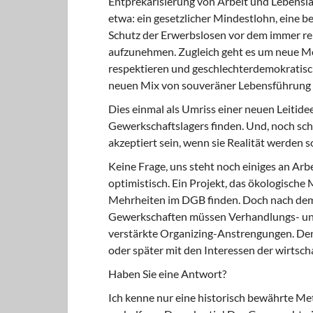
Entprekarisierung von Arbeit und Lebensl
etwa: ein gesetzlicher Mindestlohn, eine b
Schutz der Erwerbslosen vor dem immer re
aufzunehmen. Zugleich geht es um neue Mod
respektieren und geschlechterdemokratis
neuen Mix von souveräner Lebensführung u
Dies einmal als Umriss einer neuen Leitide
Gewerkschaftslagers finden. Und, noch schw
akzeptiert sein, wenn sie Realität werden so
Keine Frage, uns steht noch einiges an Arbe
optimistisch. Ein Projekt, das ökologische
Mehrheiten im DGB finden. Doch nach dem
Gewerkschaften müssen Verhandlungs- un
verstärkte Organizing-Anstrengungen. Denn
oder später mit den Interessen der wirtscha
Haben Sie eine Antwort?
Ich kenne nur eine historisch bewährte M