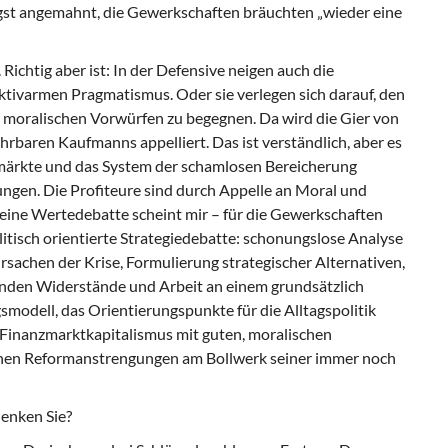
gst angemahnt, die Gewerkschaften bräuchten „wieder eine
. Richtig aber ist: In der Defensive neigen auch die
tivarmen Pragmatismus. Oder sie verlegen sich darauf, den
 moralischen Vorwürfen zu begegnen. Da wird die Gier von
rbaren Kaufmanns appelliert. Das ist verständlich, aber es
zmärkte und das System der schamlosen Bereicherung
ngen. Die Profiteure sind durch Appelle an Moral und
s eine Wertedebatte scheint mir – für die Gewerkschaften
litisch orientierte Strategiedebatte: schonungslose Analyse
achen der Krise, Formulierung strategischer Alternativen,
enden Widerstände und Arbeit an einem grundsätzlich
odell, das Orientierungspunkte für die Alltagspolitik
n Finanzmarktkapitalismus mit guten, moralischen
inen Reformanstrengungen am Bollwerk seiner immer noch
denken Sie?