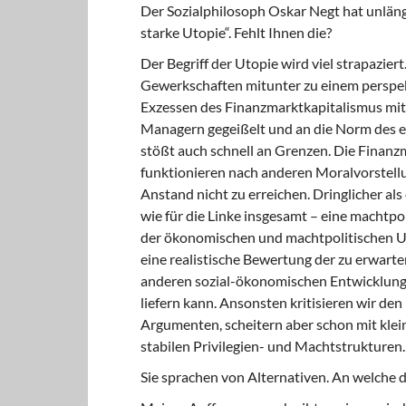
Der Sozialphilosoph Oskar Negt hat unlän
starke Utopie“. Fehlt Ihnen die?
Der Begriff der Utopie wird viel strapaziert
Gewerkschaften mitunter zu einem per­spek
Exzessen des Finanzmarktkapitalismus mit
Managern gegeißelt und an die Norm des eh
stößt auch schnell an Grenzen. Die Finan
funktionieren nach anderen Moralvorstellu
Anstand nicht zu erreichen. Dringlicher al
wie für die Linke insgesamt – eine machtpo
der ökonomischen und machtpolitischen Urs
eine realistische Bewertung der zu erwart
anderen sozial-ökonomischen Entwicklungsm
liefern kann. Ansonsten kritisieren wir de
Argumenten, scheitern aber schon mit kle
stabilen Privilegien- und Machtstrukturen.
Sie sprachen von Alternativen. An welche 