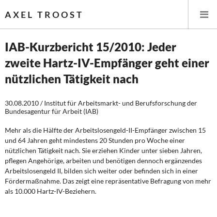
AXEL TROOST
IAB-Kurzbericht 15/2010: Jeder
zweite Hartz-IV-Empfänger geht einer
Startseite
nützlichen Tätigkeit nach
Themen
30.08.2010 / Institut für Arbeitsmarkt- und Berufsforschung der
Bundesagentur für Arbeit (IAB)
Leitlinien linker Wirtschafts- und Finanzpolitik
Mehr als die Hälfte der Arbeitslosengeld-II-Empfänger zwischen 15
Wirtschaftspolitik
und 64 Jahren geht mindestens 20 Stunden pro Woche einer
nützlichen Tätigkeit nach. Sie erziehen Kinder unter sieben Jahren,
Steuer- und Finanzpolitik
pflegen Angehörige, arbeiten und benötigen dennoch ergänzendes
Arbeitslosengeld II, bilden sich weiter oder befinden sich in einer
Öffentliche Infrastruktur und Daseinsvorsorge
Fördermaßnahme. Das zeigt eine repräsentative Befragung von mehr
als 10.000 Hartz-IV-Beziehern.
Eurokrise und Griechenland