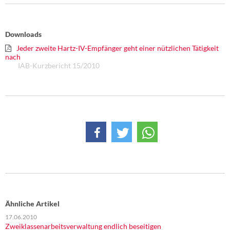
DIE LINKE
Weitere Themen
Downloads
Jeder zweite Hartz-IV-Empfänger geht einer nützlichen Tätigkeit
Memo-Gruppe
nach
IAB-Kurzbericht 15/2010
Institut Solidarische Moderne
Rosa-Luxemburg-Stiftung
Über mich
Kontakt
Ähnliche Artikel
17.06.2010
Zweiklassenarbeitsverwaltung endlich beseitigen