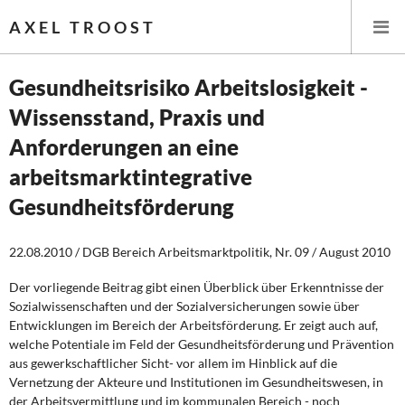
AXEL TROOST
Gesundheitsrisiko Arbeitslosigkeit -
Wissensstand, Praxis und
Startseite
Anforderungen an eine
Themen
arbeitsmarktintegrative
Gesundheitsförderung
Leitlinien linker Wirtschafts- und Finanzpolitik
Wirtschaftspolitik
22.08.2010 / DGB Bereich Arbeitsmarktpolitik, Nr. 09 / August 2010
Der vorliegende Beitrag gibt einen Überblick über Erkenntnisse der
Steuer- und Finanzpolitik
Sozialwissenschaften und der Sozialversicherungen sowie über
Entwicklungen im Bereich der Arbeitsförderung. Er zeigt auch auf,
Öffentliche Infrastruktur und Daseinsvorsorge
welche Potentiale im Feld der Gesundheitsförderung und Prävention
aus gewerkschaftlicher Sicht- vor allem im Hinblick auf die
Eurokrise und Griechenland
Vernetzung der Akteure und Institutionen im Gesundheitswesen, in
der Arbeitsvermittlung und im kommunalen Bereich - noch