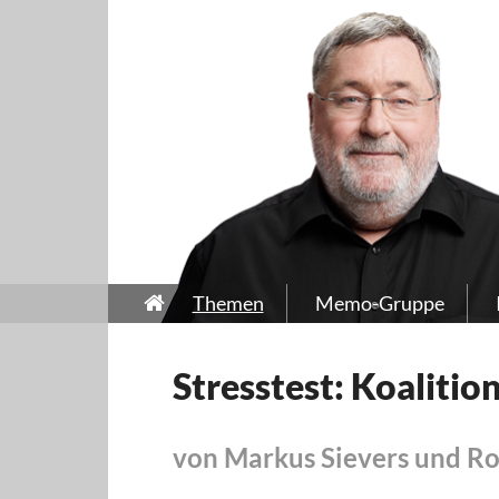
Themen
Memo-Gruppe
Stresstest: Koalitio
von Markus Sievers und Ro