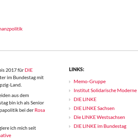
nanzpolitik
LINKS:
bis 2017 für
DIE
er im Bundestag mit
Memo-Gruppe
pzig-Land.
Institut Solidarische Moderne
iden aus dem
DIE LINKE
ag bin ich als Senior
DIE LINKE Sachsen
papolitik bei der
Rosa
Die LINKE Westsachsen
DIE LINKE im Bundestag
iere ich mich seit
ative