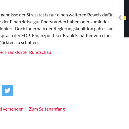
Solidarisches EUropa -
Mosaiklinke Perspektiven
rgebnisse der Stresstests nur einen weiteren Beweis dafür,
n der Finanzkrise gut überstanden haben oder zumindest
ioniert. Doch innerhalb der Regierungskoalition gab es am
sprach der FDP-Finanzpolitiker Frank Schäffler von einer
ärkten zu schaffen.
 der Frankfurter Rundschau
el versenden
Zum Seitenanfang