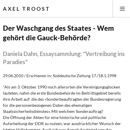
AXEL TROOST
Der Waschgang des Staates - Wem
gehört die Gauck-Behörde?
Startseite
Themen
Daniela Dahn, Essaysammlung: "Vertreibung ins
Paradies"
Leitlinien linker Wirtschafts- und Finanzpolitik
29.06.2010 / Erschienen in: Süddeutsche Zeitung 17./18.1.1998
Wirtschaftspolitik
"Als am 3. Oktober 1990 noch allerorten die Vereinigungsglocken
läuteten, nahm die erste Bundesbehörde im Beitrittsgebiet bereits
Steuer- und Finanzpolitik
ihre Arbeit auf: die des «Sonderbeauftragten der Bundesregierung
für die personenbezogenen Daten des ehemaligen
Öffentliche Infrastruktur und Daseinsvorsorge
Staatssicherheitsdienstes». Mit welchem Sonderauftrag?
Die Öffnung der Akten für eine historische und politische
Eurokrise und Griechenland
Aufarbeitung der DDR zu nutzen, war ausdrücklicher Wunsch der
letzten Volkskammer. Auch ich war damals fasziniert von der