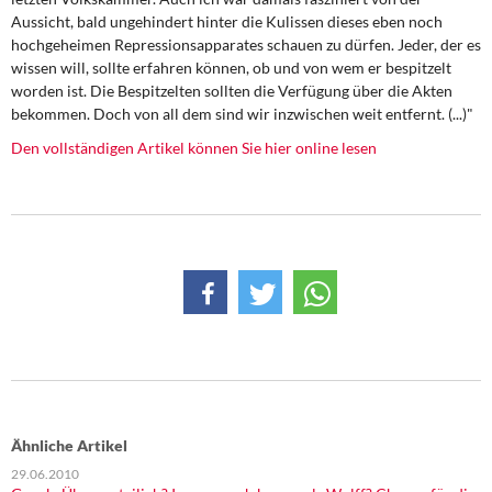
DIE LINKE
Aussicht, bald ungehindert hinter die Kulissen dieses eben noch
hochgeheimen Repressionsapparates schauen zu dürfen. Jeder, der es
Weitere Themen
wissen will, sollte erfahren können, ob und von wem er bespitzelt
worden ist. Die Bespitzelten sollten die Verfügung über die Akten
Memo-Gruppe
bekommen. Doch von all dem sind wir inzwischen weit entfernt. (...)"
Den vollständigen Artikel können Sie hier online lesen
Institut Solidarische Moderne
Rosa-Luxemburg-Stiftung
Über mich
Kontakt
Ähnliche Artikel
29.06.2010