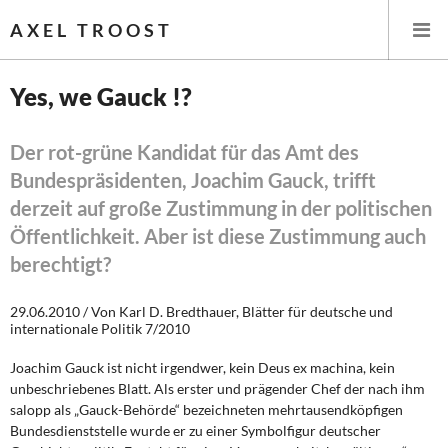
AXEL TROOST
Yes, we Gauck !?
Startseite
Der rot-grüne Kandidat für das Amt des
Bundespräsidenten, Joachim Gauck, trifft
Themen
derzeit auf große Zustimmung in der politischen
Leitlinien linker Wirtschafts- und Finanzpolitik
Öffentlichkeit. Aber ist diese Zustimmung auch
berechtigt?
Wirtschaftspolitik
29.06.2010 / Von Karl D. Bredthauer, Blätter für deutsche und
Steuer- und Finanzpolitik
internationale Politik 7/2010
Öffentliche Infrastruktur und Daseinsvorsorge
Joachim Gauck ist nicht irgendwer, kein Deus ex machina, kein
unbeschriebenes Blatt. Als erster und prägender Chef der nach ihm
salopp als „Gauck-Behörde“ bezeichneten mehrtausendköpfigen
Eurokrise und Griechenland
Bundesdienststelle wurde er zu einer Symbolfigur deutscher