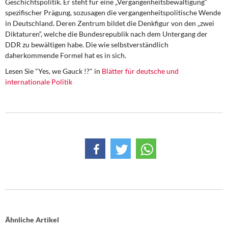
Geschichtspolitik. Er steht für eine „Vergangenheitsbewältigung“
DIE LINKE
spezifischer Prägung, sozusagen die vergangenheitspolitische Wende
in Deutschland. Deren Zentrum bildet die Denkfigur von den „zwei
Weitere Themen
Diktaturen“, welche die Bundesrepublik nach dem Untergang der
DDR zu bewältigen habe. Die wie selbstverständlich
Memo-Gruppe
daherkommende Formel hat es in sich.
Lesen Sie "Yes, we Gauck !?" in
Blätter für deutsche und
Institut Solidarische Moderne
internationale Politik
Rosa-Luxemburg-Stiftung
Über mich
Kontakt
Ähnliche Artikel