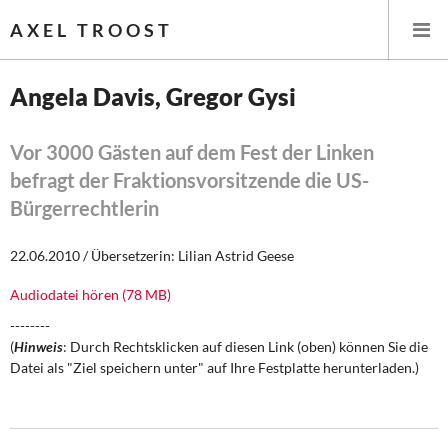
AXEL TROOST
Angela Davis, Gregor Gysi
Startseite
Vor 3000 Gästen auf dem Fest der Linken
befragt der Fraktionsvorsitzende die US-
Themen
Bürgerrechtlerin
Leitlinien linker Wirtschafts- und Finanzpolitik
22.06.2010 / Übersetzerin: Lilian Astrid Geese
Wirtschaftspolitik
Audiodatei hören (78 MB)
Steuer- und Finanzpolitik
--------
(
Hinweis
: Durch Rechtsklicken auf diesen Link (oben) können Sie die
Öffentliche Infrastruktur und Daseinsvorsorge
Datei als "Ziel speichern unter" auf Ihre Festplatte herunterladen.)
Eurokrise und Griechenland