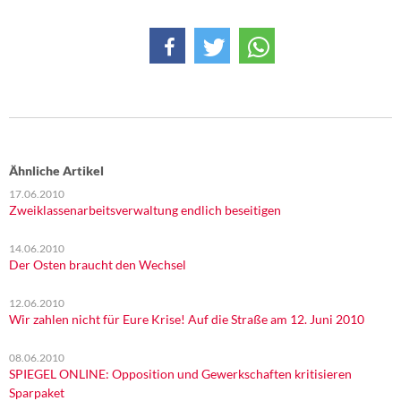
DIE LINKE
Weitere Themen
Memo-Gruppe
Institut Solidarische Moderne
Ähnliche Artikel
Rosa-Luxemburg-Stiftung
17.06.2010
Zweiklassenarbeitsverwaltung endlich beseitigen
Über mich
14.06.2010
Der Osten braucht den Wechsel
Kontakt
12.06.2010
Wir zahlen nicht für Eure Krise! Auf die Straße am 12. Juni 2010
08.06.2010
SPIEGEL ONLINE: Opposition und Gewerkschaften kritisieren
Sparpaket