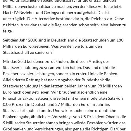
der vorangegangenen Spekulationsparty für die entstandenden
DIE LINKE
Milliardenverluste haftbar zu machen, werden diese Verluste jetzt
Hartz IV-Bezieher und Geringverdienern aufgehalst. Das ist
Weitere Themen
unerträglich. Die Alternative bestünde darin, die Reichen zur Kasse
zu bitten. Aber dazu sind die Regierenden schon seit vielen Jahren zu
Memo-Gruppe
feige.
Seit dem Jahr 2008 sind in Deutschland die Staatsschulden um 180
Institut Solidarische Moderne
Milliarden Euro gestiegen. Was würden Sie tun, um den
Staatshaushalt zu sanieren?
Rosa-Luxemburg-Stiftung
Mir das Geld bei denen zurückholen, die diesen Anstieg der
Staatsverschuldung zu verantworten haben. Das sind nicht die
Über mich
Bezieher sozialer Leistungen, sondern in erster Linie die Banken.
Allein deren Rettung hat nach Angaben der Bundesbank die
Staatsverschuldung in den letzten beiden Jahren um 98 Milliarden
Kontakt
Euro nach oben getrieben. Wir brauchen also endlich eine
Finanztransaktionssteuer, die selbst mit einem moderaten Satz von
0,05 Prozent in Deutschland 27 Milliarden Euro im Jahr ins
Staatssäckel spülen könnte. Und wir brauchen eine ordentliche
Bankenabgabe, ähnlich des Vorschlags von US-Präsident Obama, die
9 Milliarden Steuereinnahmen bringen würde. Bezahlen würden das
Großbanken und Versicherungen, also genau die Richtigen. Darüber