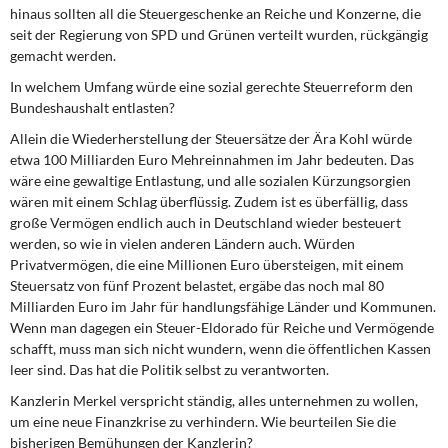
hinaus sollten all die Steuergeschenke an Reiche und Konzerne, die
seit der Regierung von SPD und Grünen verteilt wurden, rückgängig
gemacht werden.
In welchem Umfang würde eine sozial gerechte Steuerreform den
Bundeshaushalt entlasten?
Allein die Wiederherstellung der Steuersätze der Ära Kohl würde
etwa 100 Milliarden Euro Mehreinnahmen im Jahr bedeuten. Das
wäre eine gewaltige Entlastung, und alle sozialen Kürzungsorgien
wären mit einem Schlag überflüssig. Zudem ist es überfällig, dass
große Vermögen endlich auch in Deutschland wieder besteuert
werden, so wie in vielen anderen Ländern auch. Würden
Privatvermögen, die eine Millionen Euro übersteigen, mit einem
Steuersatz von fünf Prozent belastet, ergäbe das noch mal 80
Milliarden Euro im Jahr für handlungsfähige Länder und Kommunen.
Wenn man dagegen ein Steuer-Eldorado für Reiche und Vermögende
schafft, muss man sich nicht wundern, wenn die öffentlichen Kassen
leer sind. Das hat die Politik selbst zu verantworten.
Kanzlerin Merkel verspricht ständig, alles unternehmen zu wollen,
um eine neue Finanzkrise zu verhindern. Wie beurteilen Sie die
bisherigen Bemühungen der Kanzlerin?