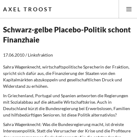
AXEL TROOST
Schwarz-gelbe Placebo-Politik schont
Finanzhaie
Startseite
17.06.2010 / Linksfraktion
Themen
Sahra Wagenknecht, wirtschaftspolitische Sprecherin der Fraktion,
Leitlinien linker Wirtschafts- und Finanzpolitik
spricht sich dafür aus, die Finanzierung der Staaten von den
Kapitalmärkten abzukoppeln und gesellschaftlichen Druck und
Wirtschaftspolitik
Widerstand zu erhöhen.
In Griechenland, Portugal und Spanien antworten die Regierungen
Steuer- und Finanzpolitik
mit Sozialabbau auf die aktuelle Wirtschaftskrise. Auch in
Deutschland kürzt die Bundesregierung bei Erwerbslosen, Familien
Öffentliche Infrastruktur und Daseinsvorsorge
und hilfsbedürftigen Senioren. Ist diese Politik alternativlos?
Sahra Wagenknecht:
Was die Bundesregierung macht, ist dreiste
Eurokrise und Griechenland
Interessenpolitik. Statt die Verursacher der Krise und die Profiteure