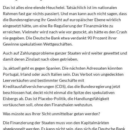
Das ist alles eine elende Heuchelei. Tatsächlich ist im nationalen
Rahmen fast gar nichts passiert. Und man kann auch nicht sagen, dass
die Bundesregierung ihr Gewicht auf europäischer Ebene wirklich
eingesetzt hätte, um eine Re-Regulierung der Finanzmärkte zu
erreichen. Vielmehr wird nach wie vor gezockt, als hätte es den Crash
nie gegeben. Die Deutsche Bank etwa verdankt 90 Prozent ihrer
Gewinne spekulativen Wettgeschäften.
Auch auf Zahlungsprobleme ganzer Staaten wird weiter gewettet und
damit deren Zinslast nach oben getrieben.
Ja, aktuell geht es gegen Spanien. Die nächsten Adressaten könnten
Portugal, Irland oder auch Italien sein. Das Verbot von ungedeckten
Leerverkäufen und bestimmter Geschäfte mit
Kreditausfallversicherungen (CDS), das die Bundesregierung jetzt
beschlossen hat, deckt nicht einmal die Spitze des spekulativen
Eisbergs ab. Das ist Placebo-Politik, die Handlungsfähigkeit
vortäuschen soll, ohne den Finanzhaien wehzutun.
Was müsste aus Ihrer Sicht unmittelbar getan werden?
Die Finanzierung der Staaten muss von den Kapitalmärkten
abgekoppelt werden. Es kann nicht sein, dass sich die Deutsche Bank