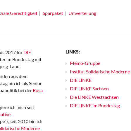
ziale Gerechtigkeit
Sparpaket
Umverteilung
LINKS:
bis 2017 für
DIE
er im Bundestag mit
Memo-Gruppe
pzig-Land.
Institut Solidarische Moderne
iden aus dem
DIE LINKE
ag bin ich als Senior
DIE LINKE Sachsen
papolitik bei der
Rosa
Die LINKE Westsachsen
DIE LINKE im Bundestag
iere ich mich seit
ative
“), seit 2010 bin ich
Solidarische Moderne