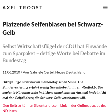
AXEL TROOST
Platzende Seifenblasen bei Schwarz-
Gelb
Startseite
Themen
Selbst Wirtschaftsflügel der CDU hat Einwände
zum Sparpaket – deftige Worte bei Debatte im
Leitlinien linker Wirtschafts- und Finanzpolitik
Bundestag
Wirtschaftspolitik
11.06.2010 / Von Gabriele Oertel, Neues Deutschland
Steuer- und Finanzpolitik
Hitzige Tage nicht nur im meteorologischen Sinne. Die
Bundesregierung erfährt wenig Gegenliebe für ihren »Kraftakt«. Die
Öffentliche Infrastruktur und Daseinsvorsorge
geplante Kürzungsorgie in bislang ungekanntem Ausmaß findet nicht
mal den Beifall derer, die Schwarz-Gelb verschonen will.
Eurokrise und Griechenland
Den Beitrag können Sie unter diesem Link in der Onlineausgabe des
ND lesen