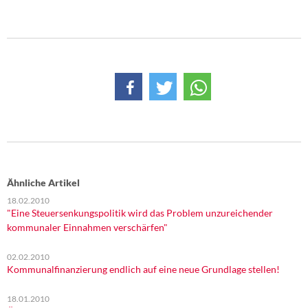
DIE LINKE
Weitere Themen
Memo-Gruppe
Institut Solidarische Moderne
Rosa-Luxemburg-Stiftung
Über mich
Ähnliche Artikel
18.02.2010
Kontakt
"Eine Steuersenkungspolitik wird das Problem unzureichender
kommunaler Einnahmen verschärfen"
02.02.2010
Kommunalfinanzierung endlich auf eine neue Grundlage stellen!
18.01.2010