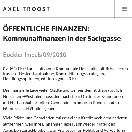
AXEL TROOST
ÖFFENTLICHE FINANZEN:
Kommunalfinanzen in der Sackgasse
Startseite
Themen
Böckler Impuls 09/2010
Leitlinien linker Wirtschafts- und Finanzpolitik
09.06.2010 / Lars Holtkamp: Kommunale Haushaltspolitik bei leeren
Kassen - Bestandsaufnahme, Konsolidierungsstrategien,
Handlungsoptionen, edition sigma 2010
Wirtschaftspolitik
Die finanzielle Lage vieler Städte und Gemeinden ist dramatisch. In
Steuer- und Finanzpolitik
Nordrhein-Westfalen muss demnächst ein Drittel der Kommunen
mit Nothaushalt arbeiten. Gemeinden in anderen Bundesländern
Öffentliche Infrastruktur und Daseinsvorsorge
könnte es bald ähnlich gehen.
Viele Städte und Gemeinden müssen einen Kredit nach dem anderen
Eurokrise und Griechenland
aufnehmen, weil ihre Einnahmen jedes Jahr wieder hinter den
Ausgaben zurückbleiben. Der Professor für Politik und Verwaltung