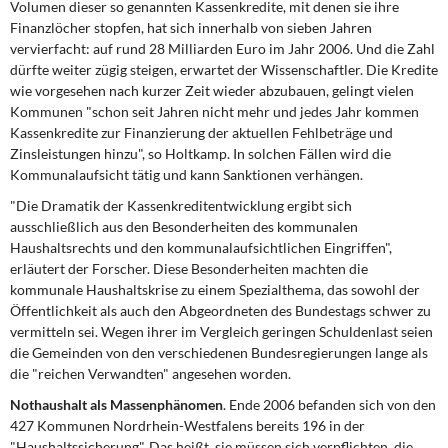
Volumen dieser so genannten Kassenkredite, mit denen sie ihre
Finanzlöcher stopfen, hat sich innerhalb von sieben Jahren
vervierfacht: auf rund 28 Milliarden Euro im Jahr 2006. Und die Zahl
dürfte weiter zügig steigen, erwartet der Wissenschaftler. Die Kredite
wie vorgesehen nach kurzer Zeit wieder abzubauen, gelingt vielen
Kommunen "schon seit Jahren nicht mehr und jedes Jahr kommen
Kassenkredite zur Finanzierung der aktuellen Fehlbeträge und
Zinsleistungen hinzu", so Holtkamp. In solchen Fällen wird die
Kommunalaufsicht tätig und kann Sanktionen verhängen.
"Die Dramatik der Kassenkreditentwicklung ergibt sich
ausschließlich aus den Besonderheiten des kommunalen
Haushaltsrechts und den kommunalaufsichtlichen Eingriffen",
erläutert der Forscher. Diese Besonderheiten machten die
kommunale Haushaltskrise zu einem Spezialthema, das sowohl der
Öffentlichkeit als auch den Abgeordneten des Bundestags schwer zu
vermitteln sei. Wegen ihrer im Vergleich geringen Schuldenlast seien
die Gemeinden von den verschiedenen Bundesregierungen lange als
die "reichen Verwandten" angesehen worden.
Nothaushalt als Massenphänomen
. Ende 2006 befanden sich von den
427 Kommunen Nordrhein-Westfalens bereits 196 in der
"Haushaltssicherung". Das heißt, sie müssen sich verpflichten, die