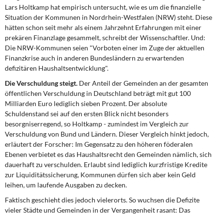
DIE LINKE
Lars Holtkamp hat empirisch untersucht, wie es um die finanzielle
Situation der Kommunen in Nordrhein-Westfalen (NRW) steht. Diese
Weitere Themen
hätten schon seit mehr als einem Jahrzehnt Erfahrungen mit einer
prekären Finanzlage gesammelt, schreibt der Wissenschaftler. Und:
Die NRW-Kommunen seien "Vorboten einer im Zuge der aktuellen
Memo-Gruppe
Finanzkrise auch in anderen Bundesländern zu erwartenden
defizitären Haushaltsentwicklung".
Institut Solidarische Moderne
Die Verschuldung steigt.
Der Anteil der Gemeinden an der gesamten
öffentlichen Verschuldung in Deutschland beträgt mit gut 100
Rosa-Luxemburg-Stiftung
Milliarden Euro lediglich sieben Prozent. Der absolute
Schuldenstand sei auf den ersten Blick nicht besonders
Über mich
besorgniserregend, so Holtkamp - zumindest im Vergleich zur
Verschuldung von Bund und Ländern. Dieser Vergleich hinkt jedoch,
erläutert der Forscher: Im Gegensatz zu den höheren föderalen
Kontakt
Ebenen verbietet es das Haushaltsrecht den Gemeinden nämlich, sich
dauerhaft zu verschulden. Erlaubt sind lediglich kurzfristige Kredite
zur Liquiditätssicherung, Kommunen dürfen sich aber kein Geld
leihen, um laufende Ausgaben zu decken.
Faktisch geschieht dies jedoch vielerorts. So wuchsen die Defizite
vieler Städte und Gemeinden in der Vergangenheit rasant: Das