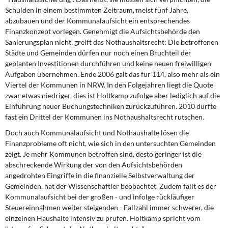
Schulden in einem bestimmten Zeitraum, meist fünf Jahre,
abzubauen und der Kommunalaufsicht ein entsprechendes
Finanzkonzept vorlegen. Genehmigt die Aufsichtsbehörde den
Sanierungsplan nicht, greift das Nothaushaltsrecht: Die betroffenen
Städte und Gemeinden dürfen nur noch einen Bruchteil der
geplanten Investitionen durchführen und keine neuen freiwilligen
Aufgaben übernehmen. Ende 2006 galt das für 114, also mehr als ein
Viertel der Kommunen in NRW. In den Folgejahren liegt die Quote
zwar etwas niedriger, dies ist Holtkamp zufolge aber lediglich auf die
Einführung neuer Buchungstechniken zurückzuführen. 2010 dürfte
fast ein Drittel der Kommunen ins Nothaushaltsrecht rutschen.
Doch auch Kommunalaufsicht und Nothaushalte lösen die
Finanzprobleme oft nicht, wie sich in den untersuchten Gemeinden
zeigt. Je mehr Kommunen betroffen sind, desto geringer ist die
abschreckende Wirkung der von den Aufsichtsbehörden
angedrohten Eingriffe in die finanzielle Selbstverwaltung der
Gemeinden, hat der Wissenschaftler beobachtet. Zudem fällt es der
Kommunalaufsicht bei der großen - und infolge rückläufiger
Steuereinnahmen weiter steigenden - Fallzahl immer schwerer, die
einzelnen Haushalte intensiv zu prüfen. Holtkamp spricht vom