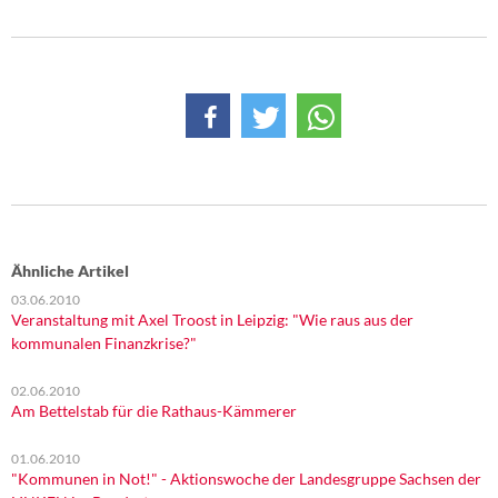
DIE LINKE
Weitere Themen
Memo-Gruppe
Institut Solidarische Moderne
Rosa-Luxemburg-Stiftung
Ähnliche Artikel
Über mich
03.06.2010
Veranstaltung mit Axel Troost in Leipzig: "Wie raus aus der
Kontakt
kommunalen Finanzkrise?"
02.06.2010
Am Bettelstab für die Rathaus-Kämmerer
01.06.2010
"Kommunen in Not!" - Aktionswoche der Landesgruppe Sachsen der