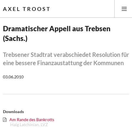
AXEL TROOST
Dramatischer Appell aus Trebsen
(Sachs.)
Startseite
Themen
Trebsener Stadtrat verabschiedet Resolution für
eine bessere Finanzaustattung der Kommunen
Leitlinien linker Wirtschafts- und Finanzpolitik
03.06.2010
Wirtschaftspolitik
Steuer- und Finanzpolitik
Öffentliche Infrastruktur und Daseinsvorsorge
Downloads
Am Rande des Bankrotts
Eurokrise und Griechenland
Haig Latchinian, LVZ