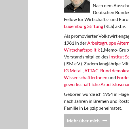
Nach dem Aussche
Deutschen Bundest
Fellow für Wirtschafts- und Euro
Luxemburg Stiftung
(RLS) aktiv.
Als promovierter Volkswirt engag
1981 in der
Arbeitsgruppe Altern
Wirtschaftspolitik
(„Memo-Gruppe
Vorstandsmitglied des
Institut 
(ISM e.V.). Zudem langjährige Mit
IG Metall
,
ATTAC
,
Bund demokra
WissenschaftlerInnen
und
Förde
gewerkschaftliche Arbeitslosenar
Geboren wurde ich 1954 in Hage
nach Jahren in Bremen und Rost
Familie in Leipzig beheimatet.
Mehr über mich