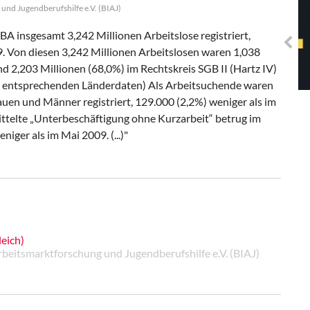
Solidarisches EUropa -
und Jugendberufshilfe e.V. (BIAJ)
Mosaiklinke Perspektiven
BA insgesamt 3,242 Millionen Arbeitslose registriert,
. Von diesen 3,242 Millionen Arbeitslosen waren 1,038
nd 2,203 Millionen (68,0%) im Rechtskreis SGB II (Hartz IV)
 den entsprechenden Länderdaten) Als Arbeitsuchende waren
uen und Männer registriert, 129.000 (2,2%) weniger als im
ittelte „Unterbeschäftigung ohne Kurzarbeit“ betrug im
iger als im Mai 2009. (...)"
eich)
Arbeitsmarktforschung und Jugendberufshilfe e.V. (BIAJ)