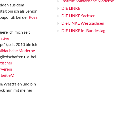
Institut Solidarische Moderne
iden aus dem
DIE LINKE
ag bin ich als Senior
DIE LINKE Sachsen
papolitik bei der
Rosa
Die LINKE Westsachsen
DIE LINKE im Bundestag
iere ich mich seit
ative
“), seit 2010 bin ich
Solidarische Moderne
gliedschaften u.a. bei
tischer
rverein
beit e.V.
n/Westfalen und bin
ock nun mit meiner