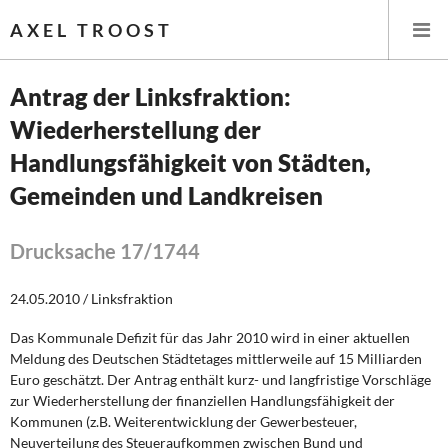
AXEL TROOST
Antrag der Linksfraktion:
Wiederherstellung der
Startseite
Handlungsfähigkeit von Städten,
Themen
Gemeinden und Landkreisen
Leitlinien linker Wirtschafts- und Finanzpolitik
Drucksache 17/1744
Wirtschaftspolitik
24.05.2010 / Linksfraktion
Steuer- und Finanzpolitik
Das Kommunale Defizit für das Jahr 2010 wird in einer aktuellen
Meldung des Deutschen Städtetages mittlerweile auf 15 Milliarden
Öffentliche Infrastruktur und Daseinsvorsorge
Euro geschätzt. Der Antrag enthält kurz- und langfristige Vorschläge
zur Wiederherstellung der finanziellen Handlungsfähigkeit der
Eurokrise und Griechenland
Kommunen (z.B. Weiterentwicklung der Gewerbesteuer,
Neuverteilung des Steueraufkommen zwischen Bund und