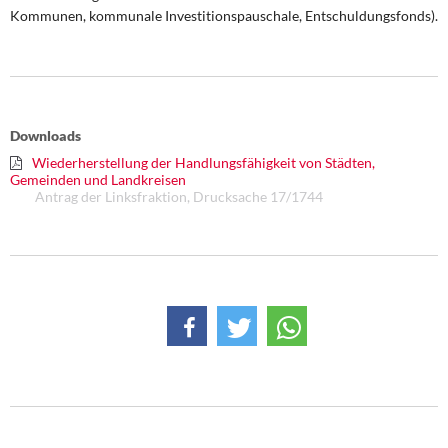
DIE LINKE
Kommunen, kommunale Investitionspauschale, Entschuldungsfonds).
Weitere Themen
Memo-Gruppe
Downloads
Institut Solidarische Moderne
Wiederherstellung der Handlungsfähigkeit von Städten,
Gemeinden und Landkreisen
Antrag der Linksfraktion, Drucksache 17/1744
Rosa-Luxemburg-Stiftung
Über mich
Kontakt