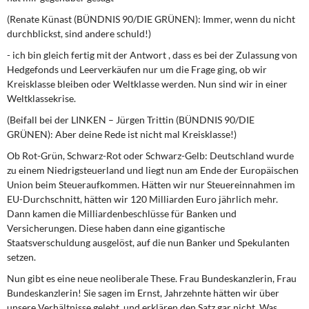
(Renate Künast (BÜNDNIS 90/DIE GRÜNEN): Immer, wenn du nicht
durchblickst, sind andere schuld!)
- ich bin gleich fertig mit der Antwort , dass es bei der Zulassung von
Hedgefonds und Leerverkäufen nur um die Frage ging, ob wir
Kreisklasse bleiben oder Weltklasse werden. Nun sind wir in einer
Weltklassekrise.
(Beifall bei der LINKEN – Jürgen Trittin (BÜNDNIS 90/DIE
GRÜNEN): Aber deine Rede ist nicht mal Kreisklasse!)
Ob Rot-Grün, Schwarz-Rot oder Schwarz-Gelb: Deutschland wurde
zu einem Niedrigsteuerland und liegt nun am Ende der Europäischen
Union beim Steueraufkommen. Hätten wir nur Steuereinnahmen im
EU-Durchschnitt, hätten wir 120 Milliarden Euro jährlich mehr.
Dann kamen die Milliardenbeschlüsse für Banken und
Versicherungen. Diese haben dann eine gigantische
Staatsverschuldung ausgelöst, auf die nun Banker und Spekulanten
setzen.
Nun gibt es eine neue neoliberale These. Frau Bundeskanzlerin, Frau
Bundeskanzlerin! Sie sagen im Ernst, Jahrzehnte hätten wir über
unsere Verhältnisse gelebt, und erklären den Satz gar nicht. Was