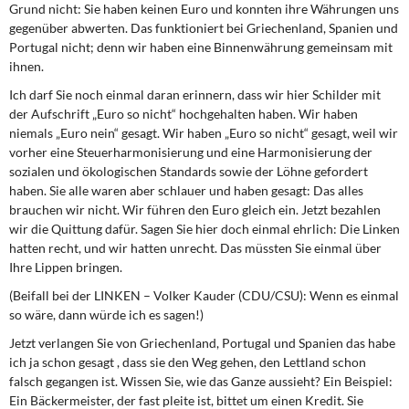
Grund nicht: Sie haben keinen Euro und konnten ihre Währungen uns
gegenüber abwerten. Das funktioniert bei Griechenland, Spanien und
Portugal nicht; denn wir haben eine Binnenwährung gemeinsam mit
ihnen.
Ich darf Sie noch einmal daran erinnern, dass wir hier Schilder mit
der Aufschrift „Euro so nicht“ hochgehalten haben. Wir haben
niemals „Euro nein“ gesagt. Wir haben „Euro so nicht“ gesagt, weil wir
vorher eine Steuerharmonisierung und eine Harmonisierung der
sozialen und ökologischen Standards sowie der Löhne gefordert
haben. Sie alle waren aber schlauer und haben gesagt: Das alles
brauchen wir nicht. Wir führen den Euro gleich ein. Jetzt bezahlen
wir die Quittung dafür. Sagen Sie hier doch einmal ehrlich: Die Linken
hatten recht, und wir hatten unrecht. Das müssten Sie einmal über
Ihre Lippen bringen.
(Beifall bei der LINKEN – Volker Kauder (CDU/CSU): Wenn es einmal
so wäre, dann würde ich es sagen!)
Jetzt verlangen Sie von Griechenland, Portugal und Spanien das habe
ich ja schon gesagt , dass sie den Weg gehen, den Lettland schon
falsch gegangen ist. Wissen Sie, wie das Ganze aussieht? Ein Beispiel:
Ein Bäckermeister, der fast pleite ist, bittet um einen Kredit. Sie