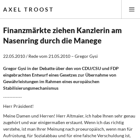
AXEL TROOST
Finanzmärkte ziehen Kanzlerin am
Nasenring durch die Manege
Startseite
22.05.2010 / Rede vom 21.05.2010 – Gregor Gysi
Themen
Gregor Gysi in der Debatte über den von CDU/CSU und FDP
Leitlinien linker Wirtschafts- und Finanzpolitik
eingebrachten Entwurf eines Gesetzes zur Übernahme von
Gewährleistungen im Rahmen eines europäischen
Wirtschaftspolitik
Stabilisierungsmechanismus
------------
Steuer- und Finanzpolitik
Herr Präsident!
Öffentliche Infrastruktur und Daseinsvorsorge
Meine Damen und Herren! Herr Altmaier, ich habe Ihnen sehr genau
zugehört und war einigermaßen erstaunt. Wenn ich das richtig
verstehe, ist man Ihrer Meinung nach proeuropäisch, wenn man für
Eurokrise und Griechenland
Aufrüstung, für Sozialabbau und für eine falsche Verschuldung ist,