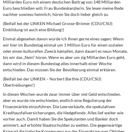
Milliarden Euro mit einem deutschen Beitrag von 148 Milliarden
Euro beschließen will. Frau Bundeskanzlerin, Sie lesen meine Rede
nachher sowieso heimlich; hören Sie doch lieber gleich zu.
(Beifall bei der LINKEN Michael Grosse-Brömer (CDU/CSU):
Einbildung ist auch eine Bildung!)
Einmal abgesehen davon würde ich Ihnen gerne eines sagen: Wenn
wir hier im Bundestag einmal um 1 Million Euro für einen sozialen
oder einen kulturellen Zweck kämpfen, dann dauert es neun Monate,
bis wir das „Nein“ hören. Wenn es aber um zig Milliarden Euro geht,
dann wird in diesem Bundestag alles innerhalb einer Woche
entschieden. Das müssen Sie der Bevölkerung einmal erklären.
(Beifall bei der LINKEN – Norbert Barthle (CDU/CSU):
Übertreibungen!)
In diesen Wochen wurde zwar immer über viel Geld entschieden,
aber es wurde nie entschieden, endlich eine Regulierung der
Finanzmärkte einzuführen. Die Leerverkäufe, die spekulativen
Kreditausfallversicherungen, die Hedgefonds: Alles lief weiter wie
vorher auch. Damit haben Sie die Spekulanten und Banker doch
animiert, auf erhöhte Staatsschulden zu wetten. Die gegenwärtige
Krise ist die logische Konsequenz aus der Finanzkrise vom Oktober