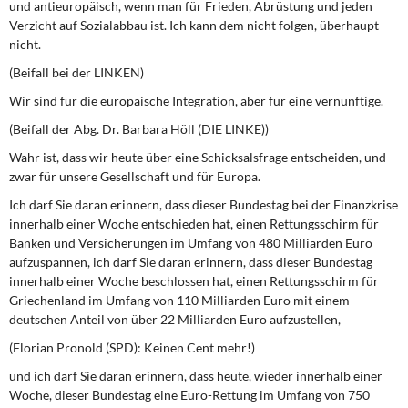
und antieuropäisch, wenn man für Frieden, Abrüstung und jeden
DIE LINKE
Verzicht auf Sozialabbau ist. Ich kann dem nicht folgen, überhaupt
nicht.
Weitere Themen
(Beifall bei der LINKEN)
Memo-Gruppe
Wir sind für die europäische Integration, aber für eine vernünftige.
(Beifall der Abg. Dr. Barbara Höll (DIE LINKE))
Institut Solidarische Moderne
Wahr ist, dass wir heute über eine Schicksalsfrage entscheiden, und
zwar für unsere Gesellschaft und für Europa.
Rosa-Luxemburg-Stiftung
Ich darf Sie daran erinnern, dass dieser Bundestag bei der Finanzkrise
innerhalb einer Woche entschieden hat, einen Rettungsschirm für
Über mich
Banken und Versicherungen im Umfang von 480 Milliarden Euro
aufzuspannen, ich darf Sie daran erinnern, dass dieser Bundestag
Kontakt
innerhalb einer Woche beschlossen hat, einen Rettungsschirm für
Griechenland im Umfang von 110 Milliarden Euro mit einem
deutschen Anteil von über 22 Milliarden Euro aufzustellen,
(Florian Pronold (SPD): Keinen Cent mehr!)
und ich darf Sie daran erinnern, dass heute, wieder innerhalb einer
Woche, dieser Bundestag eine Euro-Rettung im Umfang von 750