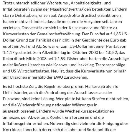
Trotz unterschiedlicher Wachstums-, Arbeitslosigkeits- und
Inflationsraten zwang der Maastrichtvertrag den beteiligten Ländern
starre Defizitobergrenzen auf. Angedrohte drastische Sanktionen
haben nicht verhindert, dass die meisten die Vorgaben seit Jahren
verletzen. Das verstärkte sich in der Krise massiv und führte zu
Kursverlusten der Gemeinschaftswährung. Der Euro fiel auf 1,35 US-
Dollar. Grund zur Panik ist das nicht. In der Geschichte des Euro gab
es oft ein Auf und Ab. So war er zum US-Dollar mit einer Parität von
1:1,17 gestartet. Sein Allzeittief lag im Oktober 2000 bei 1:0,82, das
Rekordhoch Mitte 2008 bei 1:1,59. Bisher aber hatten die Ausschläge
meist äußere Ursachen wie Kosovo- und Irakkrieg, Terroranschläge
und US-Wirtschaftsdaten. Neu ist, dass die Kursverluste nun primär
auf Ursachen innerhalb der EWU zurückgehen.
Es ist höchste Zeit, die Regeln zu überprüfen. Härtere Strafen für
Defizitsünder, auch die Androhung des Ausschlusses aus der
Eurozone, sind keine Lösung. Wer pleite ist, kann Strafen nicht zahlen,
und die Wiedereinführung nationaler Währungen in
ausgeschlossenen Ländern würde Wechselkursspekulationen
anheizen, per Abwertung Konkurrenz forcieren und die
Inflationsgefahr erhöhen. Notwendig sind vielmehr die Einigung über
Korridore, innerhalb derer sich die Lohn- und Sozialpolitik der