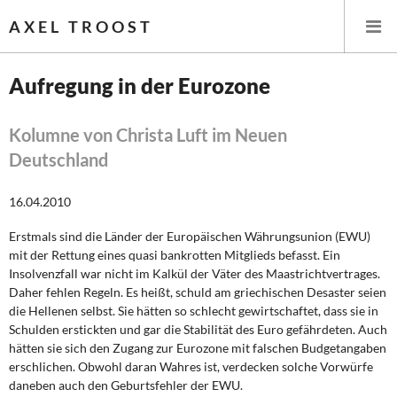
AXEL TROOST
Aufregung in der Eurozone
Startseite
Kolumne von Christa Luft im Neuen
Deutschland
Themen
16.04.2010
Leitlinien linker Wirtschafts- und Finanzpolitik
Erstmals sind die Länder der Europäischen Währungsunion (EWU)
Wirtschaftspolitik
mit der Rettung eines quasi bankrotten Mitglieds befasst. Ein
Insolvenzfall war nicht im Kalkül der Väter des Maastrichtvertrages.
Steuer- und Finanzpolitik
Daher fehlen Regeln. Es heißt, schuld am griechischen Desaster seien
die Hellenen selbst. Sie hätten so schlecht gewirtschaftet, dass sie in
Öffentliche Infrastruktur und Daseinsvorsorge
Schulden erstickten und gar die Stabilität des Euro gefährdeten. Auch
hätten sie sich den Zugang zur Eurozone mit falschen Budgetangaben
Eurokrise und Griechenland
erschlichen. Obwohl daran Wahres ist, verdecken solche Vorwürfe
daneben auch den Geburtsfehler der EWU.