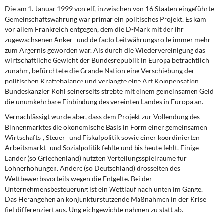
DIE LINKE
Die am 1. Januar 1999 von elf, inzwischen von 16 Staaten eingeführte
Gemeinschaftswährung war primär ein politisches Projekt. Es kam
Weitere Themen
vor allem Frankreich entgegen, dem die D-Mark mit der ihr
zugewachsenen Anker- und de facto Leitwährungsrolle immer mehr
zum Ärgernis geworden war. Als durch die Wiedervereinigung das
Memo-Gruppe
wirtschaftliche Gewicht der Bundesrepublik in Europa beträchtlich
zunahm, befürchtete die Grande Nation eine Verschiebung der
Institut Solidarische Moderne
politischen Kräftebalance und verlangte eine Art Kompensation.
Bundeskanzler Kohl seinerseits strebte mit einem gemeinsamen Geld
Rosa-Luxemburg-Stiftung
die unumkehrbare Einbindung des vereinten Landes in Europa an.
Vernachlässigt wurde aber, dass dem Projekt zur Vollendung des
Über mich
Binnenmarktes die ökonomische Basis in Form einer gemeinsamen
Wirtschafts-, Steuer- und Fiskalpolitik sowie einer koordinierten
Kontakt
Arbeitsmarkt- und Sozialpolitik fehlte und bis heute fehlt. Einige
Länder (so Griechenland) nutzten Verteilungsspielräume für
Lohnerhöhungen. Andere (so Deutschland) drosselten des
Wettbewerbsvorteils wegen die Entgelte. Bei der
Unternehmensbesteuerung ist ein Wettlauf nach unten im Gange.
Das Herangehen an konjunkturstützende Maßnahmen in der Krise
fiel differenziert aus. Ungleichgewichte nahmen zu statt ab.