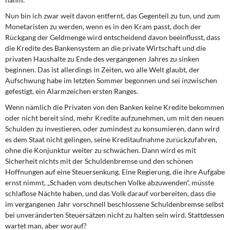
Nun bin ich zwar weit davon entfernt, das Gegenteil zu tun, und zum
Monetaristen zu werden, wenn es in den Kram passt, doch der
Rückgang der Geldmenge wird entscheidend davon beeinflusst, dass
die Kredite des Bankensystem an die private Wirtschaft und die
privaten Haushalte zu Ende des vergangenen Jahres zu sinken
beginnen. Das ist allerdings in Zeiten, wo alle Welt glaubt, der
Aufschwung habe im letzten Sommer begonnen und sei inzwischen
gefestigt, ein Alarmzeichen ersten Ranges.
Wenn nämlich die Privaten von den Banken keine Kredite bekommen
oder nicht bereit sind, mehr Kredite aufzunehmen, um mit den neuen
Schulden zu investieren, oder zumindest zu konsumieren, dann wird
es dem Staat nicht gelingen, seine Kreditaufnahme zurückzufahren,
ohne die Konjunktur weiter zu schwächen. Dann wird es mit
Sicherheit nichts mit der Schuldenbremse und den schönen
Hoffnungen auf eine Steuersenkung. Eine Regierung, die ihre Aufgabe
ernst nimmt, „Schaden vom deutschen Volke abzuwenden“, müsste
schlaflose Nächte haben, und das Volk darauf vorbereiten, dass die
im vergangenen Jahr vorschnell beschlossene Schuldenbremse selbst
bei unveränderten Steuersätzen nicht zu halten sein wird. Stattdessen
wartet man, aber worauf?