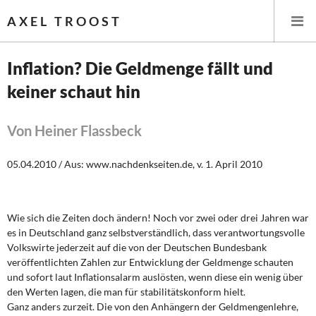
AXEL TROOST
Inflation? Die Geldmenge fällt und
keiner schaut hin
Startseite
Themen
Von Heiner Flassbeck
Leitlinien linker Wirtschafts- und Finanzpolitik
05.04.2010 / Aus: www.nachdenkseiten.de, v. 1. April 2010
Wirtschaftspolitik
Wie sich die Zeiten doch ändern! Noch vor zwei oder drei Jahren war
Steuer- und Finanzpolitik
es in Deutschland ganz selbstverständlich, dass verantwortungsvolle
Volkswirte jederzeit auf die von der Deutschen Bundesbank
Öffentliche Infrastruktur und Daseinsvorsorge
veröffentlichten Zahlen zur Entwicklung der Geldmenge schauten
und sofort laut Inflationsalarm auslösten, wenn diese ein wenig über
Eurokrise und Griechenland
den Werten lagen, die man für stabilitätskonform hielt.
Ganz anders zurzeit. Die von den Anhängern der Geldmengenlehre,