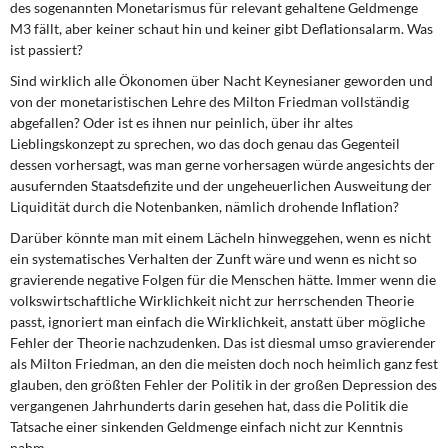
des sogenannten Monetarismus für relevant gehaltene Geldmenge
DIE LINKE
M3 fällt, aber keiner schaut hin und keiner gibt Deflationsalarm. Was
ist passiert?
Weitere Themen
Sind wirklich alle Ökonomen über Nacht Keynesianer geworden und
von der monetaristischen Lehre des Milton Friedman vollständig
Memo-Gruppe
abgefallen? Oder ist es ihnen nur peinlich, über ihr altes
Lieblingskonzept zu sprechen, wo das doch genau das Gegenteil
Institut Solidarische Moderne
dessen vorhersagt, was man gerne vorhersagen würde angesichts der
ausufernden Staatsdefizite und der ungeheuerlichen Ausweitung der
Rosa-Luxemburg-Stiftung
Liquidität durch die Notenbanken, nämlich drohende Inflation?
Darüber könnte man mit einem Lächeln hinweggehen, wenn es nicht
Über mich
ein systematisches Verhalten der Zunft wäre und wenn es nicht so
gravierende negative Folgen für die Menschen hätte. Immer wenn die
Kontakt
volkswirtschaftliche Wirklichkeit nicht zur herrschenden Theorie
passt, ignoriert man einfach die Wirklichkeit, anstatt über mögliche
Fehler der Theorie nachzudenken. Das ist diesmal umso gravierender
als Milton Friedman, an den die meisten doch noch heimlich ganz fest
glauben, den größten Fehler der Politik in der großen Depression des
vergangenen Jahrhunderts darin gesehen hat, dass die Politik die
Tatsache einer sinkenden Geldmenge einfach nicht zur Kenntnis
nahm.